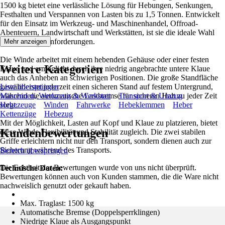
1500 kg bietet eine verlässliche Lösung für Hebungen, Senkungen,
Festhalten und Verspannen von Lasten bis zu 1,5 Tonnen. Entwickelt
für den Einsatz im Werkzeug- und Maschinenhandel, Offroad-
Abenteuern, Landwirtschaft und Werkstätten, ist sie die ideale Wahl
für vielseitige Anforderungen.
Mehr anzeigen
Die Winde arbeitet mit einem hebenden Gehäuse oder einer festen
Weitere Kategorien
Klaue und ermöglicht durch ihre niedrig angebrachte untere Klaue
auch das Anheben an schwierigen Positionen. Die große Standfläche
gewährleistet jederzeit einen sicheren Stand auf festem Untergrund,
Liste überspringen
während die automatische Lastbremse für sicheren Halt zu jeder Zeit
Maschinen, Werkzeug & Werkstatt
Transport & Umzug
sorgt.
Hebezeuge
Winden
Fahrwerke
Hebeklemmen
Heber
Kettenzüge
Hebezug
Mit der Möglichkeit, Lasten auf Kopf und Klaue zu platzieren, bietet
Kundenbewertungen
diese Winde Flexibilität und Stabilität zugleich. Die zwei stabilen
Griffe erleichtern nicht nur den Transport, sondern dienen auch zur
Sicherung während des Transports.
Bereich überspringen
Die Echtheit der Bewertungen wurde von uns nicht überprüft.
Technische Daten:
Bewertungen können auch von Kunden stammen, die die Ware nicht
nachweislich genutzt oder gekauft haben.
Max. Traglast: 1500 kg
Automatische Bremse (Doppelsperrklingen)
Niedrige Klaue als Ausgangspunkt