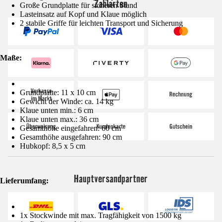
Zahlarten
Große Grundplatte für sicheren Stand
Lasteinsatz auf Kopf und Klaue möglich
2 stabile Griffe für leichten Transport und Sicherung
Maße:
Grundplatte: 11 x 10 cm
Gewicht der Winde: ca. 14 kg
Klaue unten min.: 6 cm
Klaue unten max.: 36 cm
Gesamthöhe eingefahren: 60 cm
Gesamthöhe ausgefahren: 90 cm
Hubkopf: 8,5 x 5 cm
Hauptversandpartner
Lieferumfang:
1x Stockwinde mit max. Tragfähigkeit von 1500 kg