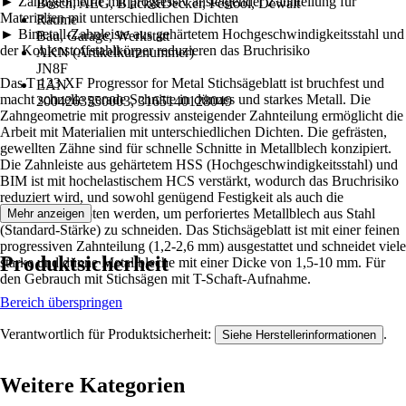
► Zahngeometrie mit progressiv ansteigender Zahnteilung für
Bosch, AEG, Black&Decker, Festool, Dewalt
Materialien mit unterschiedlichen Dichten
Räume
► Bimetall-Zahnleiste aus gehärtetem Hochgeschwindigkeitsstahl und
Bau, Garage, Werkstatt
der Kohlenstoffstahlkörper reduzieren das Bruchrisiko
AKN (Artikelkurznummer)
JN8F
Das T 123 XF Progressor for Metal Stichsägeblatt ist bruchfest und
EAN
macht schnelle gerade Schnitte in dünnes und starkes Metall. Die
2004263550003, 3165140128049
Zahngeometrie mit progressiv ansteigender Zahnteilung ermöglicht die
Arbeit mit Materialien mit unterschiedlichen Dichten. Die gefrästen,
gewellten Zähne sind für schnelle Schnitte in Metallblech konzipiert.
Die Zahnleiste aus gehärtetem HSS (Hochgeschwindigkeitsstahl) und
BIM ist mit hochelastischem HCS verstärkt, wodurch das Bruchrisiko
reduziert wird, und sowohl genügend Festigkeit als auch die
Flexibilität geboten werden, um perforiertes Metallblech aus Stahl
Mehr anzeigen
(Standard-Stärke) zu schneiden. Das Stichsägeblatt ist mit einer feinen
progressiven Zahnteilung (1,2-2,6 mm) ausgestattet und schneidet viele
Produktsicherheit
starke und dünne Metallbleche mit einer Dicke von 1,5-10 mm. Für
den Gebrauch mit Stichsägen mit T-Schaft-Aufnahme.
Bereich überspringen
Verantwortlich für Produktsicherheit:
.
Siehe Herstellerinformationen
Weitere Kategorien