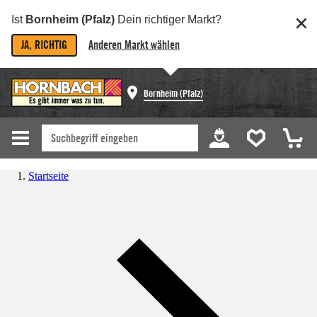
Ist
Bornheim (Pfalz)
Dein richtiger Markt?
JA, RICHTIG
Anderen Markt wählen
Bornheim (Pfalz)
Startseite