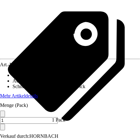
Art.-Nr.
4263550
Ausführung
:
Stichsägeblatt
Aufnahmeschaft
:
T-Schaft
Schnittart
:
Gerade, Fein, Dünn, Dick
Mehr Artikeldetails
Menge (Pack)
1 Pack
Verkauf durch:
HORNBACH