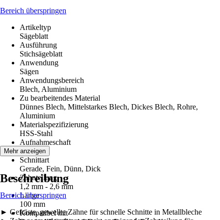
Bereich überspringen
Artikeltyp
Sägeblatt
Ausführung
Stichsägeblatt
Anwendung
Sägen
Anwendungsbereich
Blech, Aluminium
Zu bearbeitendes Material
Dünnes Blech, Mittelstarkes Blech, Dickes Blech, Rohre,
Aluminium
Materialspezifizierung
HSS-Stahl
Aufnahmeschaft
T-Schaft
Mehr anzeigen
Schnittart
Gerade, Fein, Dünn, Dick
Beschreibung
Zahnteilung
1,2 mm - 2,6 mm
Bereich überspringen
Länge
100 mm
► Gefräste, gewellte Zähne für schnelle Schnitte in Metallbleche
Kompatibel mit