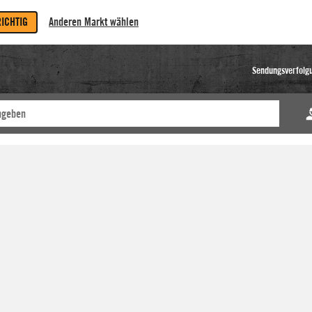
RICHTIG
Anderen Markt wählen
Sendungsverfolg