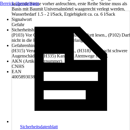
Bereich überspringen
saugende Steine vorher anfeuchten, erste Reihe Steine muss als
Basis mit Baumit Universalmörtel waagerecht verlegt werden,
Wasserbedarf 1.5 - 2 l/Sack, Ergiebigkeit ca. ca. 6 l/Sack
Signalwort
Gefahr
Sicherheitshinweise (P-Sätze)
(P103) Vor Gebrauch Kennzeichnungsetikett lesen., (P102) Darf
nicht in die Hände von Kindern gelangen.
Gefahrenhinweise (H-Sätze)
(H315) Verursacht Hautreizungen., (H318) Verursacht schwere
Augenschäden., (H335) Kann die Atemwege reizen.
AKN (Artikelkurznummer)
CNHS
EAN
4005893038235
Sicherheitsdatenblatt