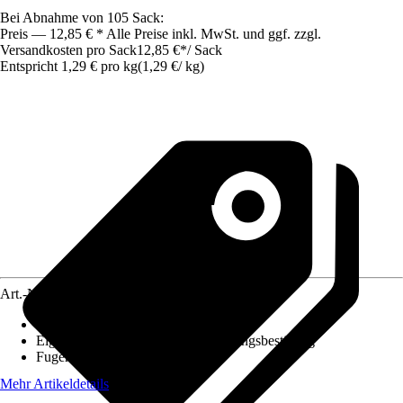
Bei Abnahme von 105 Sack:
Preis — 12,85 € * Alle Preise inkl. MwSt. und ggf. zzgl.
Versandkosten pro Sack
12,85 €
*
/
Sack
Entspricht 1,29 € pro kg
(
1,29 €
/
kg
)
Art.-Nr.
10001291
Begehbar nach ca.
:
0 h
Eigenschaft
:
Frostbeständig, Witterungsbeständig
Fugenbreite
:
3 mm - 6 mm
Mehr Artikeldetails