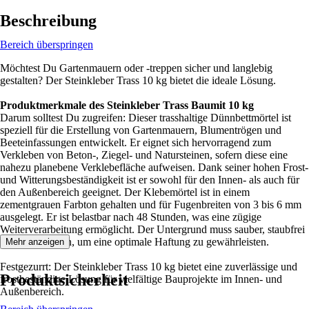
Beschreibung
Bereich überspringen
Möchtest Du Gartenmauern oder -treppen sicher und langlebig
gestalten? Der Steinkleber Trass 10 kg bietet die ideale Lösung.
Produktmerkmale des Steinkleber Trass Baumit 10 kg
Darum solltest Du zugreifen: Dieser trasshaltige Dünnbettmörtel ist
speziell für die Erstellung von Gartenmauern, Blumentrögen und
Beeteinfassungen entwickelt. Er eignet sich hervorragend zum
Verkleben von Beton-, Ziegel- und Natursteinen, sofern diese eine
nahezu planebene Verklebefläche aufweisen. Dank seiner hohen Frost-
und Witterungsbeständigkeit ist er sowohl für den Innen- als auch für
den Außenbereich geeignet. Der Klebemörtel ist in einem
zementgrauen Farbton gehalten und für Fugenbreiten von 3 bis 6 mm
ausgelegt. Er ist belastbar nach 48 Stunden, was eine zügige
Weiterverarbeitung ermöglicht. Der Untergrund muss sauber, staubfrei
und trocken sein, um eine optimale Haftung zu gewährleisten.
Mehr anzeigen
Festgezurrt: Der Steinkleber Trass 10 kg bietet eine zuverlässige und
Produktsicherheit
frostbeständige Lösung für vielfältige Bauprojekte im Innen- und
Außenbereich.