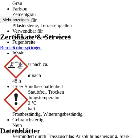
Grau
Farbton
Zementgrau
Geeignet für
Mehr anzeigen
Pflastersteine, Terrassenplatten
Verwendbar für
Zertifikate & Services
Naturstein, Beton, Mauerwerk
Fugenbreite
Bereich überspringen
3 mm - 6 mm
Inhalt
10 kg
Begehbar nach ca.
0 h
Belastbar nach
48 h
Untergrundbeschaffenheit
Sauber, Staubfrei, Trocken
Verarbeitungstemperatur
5 °C - 30 °C
Eigenschaft
Frostbeständig, Witterungsbeständig
Gebrauchsfertig
Nein
Datenblätter
Hinweis
Vermindert durch Trasszuschlag Ausblühungsneigung, Stark