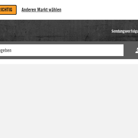
RICHTIG
Anderen Markt wählen
Sendungsverfolg