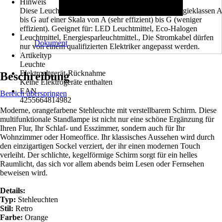
Hinweis
Diese Leuchte ist geeignet für Leuchtmittel der Energieklassen A
bis G auf einer Skala von A (sehr effizient) bis G (weniger
effizient). Geeignet für: LED Leuchtmittel, Eco-Halogen
Leuchtmittel, Energiesparleuchtmittel., Die Stromkabel dürfen
Dokument
nur von einem qualifizierten Elektriker angepasst werden.
Artikeltyp
Leuchte
Elektroaltgerät-Rücknahme
Beschreibung
Keine Elektrogeräte enthalten
EAN
Bereich überspringen
4255664814982
Moderne, orangefarbene Stehleuchte mit verstellbarem Schirm. Diese
multifunktionale Standlampe ist nicht nur eine schöne Ergänzung für
Ihren Flur, Ihr Schlaf- und Esszimmer, sondern auch für Ihr
Wohnzimmer oder Homeoffice. Ihr klassisches Aussehen wird durch
den einzigartigen Sockel verziert, der ihr einen modernen Touch
verleiht. Der schlichte, kegelförmige Schirm sorgt für ein helles
Raumlicht, das sich vor allem abends beim Lesen oder Fernsehen
beweisen wird.
Details:
Typ:
Stehleuchten
Stil:
Retro
Farbe:
Orange