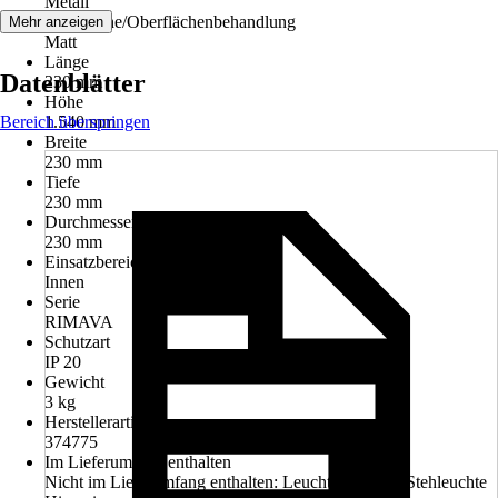
Metall
Oberfläche/Oberflächenbehandlung
Mehr anzeigen
Matt
Länge
Datenblätter
230 mm
Höhe
Bereich überspringen
1.540 mm
Breite
230 mm
Tiefe
230 mm
Durchmesser
230 mm
Einsatzbereich
Innen
Serie
RIMAVA
Schutzart
IP 20
Gewicht
3 kg
Herstellerartikelnummer
374775
Im Lieferumfang enthalten
Nicht im Lieferumfang enthalten: Leuchtmittel, 1 x Stehleuchte