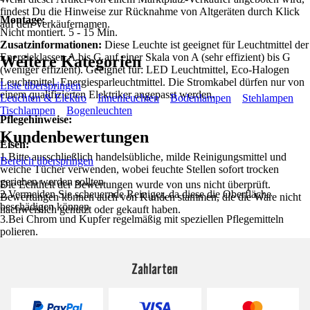
findest Du die Hinweise zur Rücknahme von Altgeräten durch Klick
Montage:
auf den Verkäufernamen.
Nicht montiert. 5 - 15 Min.
Zusatzinformationen:
Diese Leuchte ist geeignet für Leuchtmittel der
Energieklassen A bis G auf einer Skala von A (sehr effizient) bis G
Weitere Kategorien
(weniger effizient). Geeignet für: LED Leuchtmittel, Eco-Halogen
Leuchtmittel, Energiesparleuchtmittel. Die Stromkabel dürfen nur von
Liste überspringen
einem qualifizierten Elektriker angepasst werden.
Leuchten & Elektro
Innenleuchten
Bodenlampen
Stehlampen
Tischlampen
Bogenleuchten
Pflegehinweise:
Kundenbewertungen
Eisen:
1.Bitte ausschließlich handelsübliche, milde Reinigungsmittel und
Bereich überspringen
weiche Tücher verwenden, wobei feuchte Stellen sofort trocken
gerieben werden sollten
Die Echtheit der Bewertungen wurde von uns nicht überprüft.
2.Vermeiden Sie scheuernde Reiniger, da diese die Oberfläche
Bewertungen können auch von Kunden stammen, die die Ware nicht
beschädigen können
nachweislich genutzt oder gekauft haben.
3.Bei Chrom und Kupfer regelmäßig mit speziellen Pflegemitteln
polieren.
Zahlarten