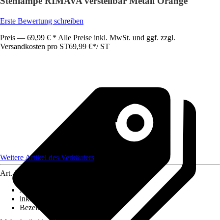
Stehlampe RIMAVA verstellbar Metall Orange
Erste Bewertung schreiben
Preis — 69,99 € * Alle Preise inkl. MwSt. und ggf. zzgl.
Versandkosten pro ST
69,99 €
*
/
ST
Weitere Artikel des Verkäufers
Art.-Nr.
12479054
Ausführung
:
Stehleuchte
inklusive Leuchtmittel
:
Nein
Bezeichnung Fassung
:
E14