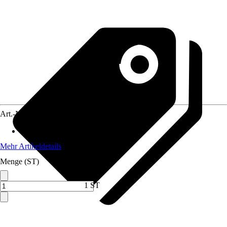
Art.-Nr.
12477160
Material
:
Stahl
Mehr Artikeldetails
Menge (ST)
1 ST