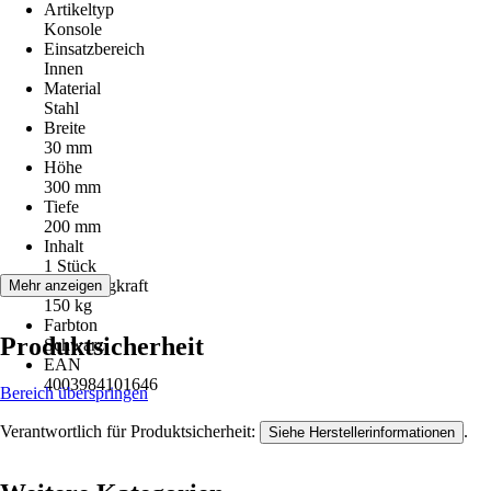
Artikeltyp
Konsole
Einsatzbereich
Innen
Material
Stahl
Breite
30 mm
Höhe
300 mm
Tiefe
200 mm
Inhalt
1 Stück
Max. Tragkraft
Mehr anzeigen
150 kg
Farbton
Produktsicherheit
Schwarz
EAN
4003984101646
Bereich überspringen
Verantwortlich für Produktsicherheit:
.
Siehe Herstellerinformationen