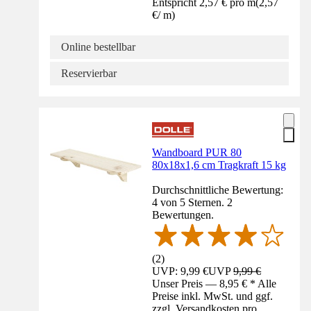
Entspricht 2,57 € pro m
(
2,57
€
/
m
)
Online bestellbar
Reservierbar
Wandboard PUR 80
80x18x1,6 cm Tragkraft 15 kg
Durchschnittliche Bewertung:
4 von 5 Sternen. 2
Bewertungen.
(
2
)
UVP: 9,99 €
UVP
9,99 €
Unser Preis — 8,95 € * Alle
Preise inkl. MwSt. und ggf.
zzgl. Versandkosten pro