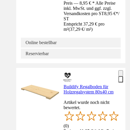
Preis — 8,95 € * Alle Preise
inkl. MwSt. und ggf. zzgl.
Versandkosten pro ST
8,95 €
*
/
ST
Entspricht 37,29 € pro
m²
(
37,29 €
/
m²
)
Online bestellbar
Reservierbar
Buildify Regalboden für
Holzregalsystem 80x40 cm
Artikel wurde noch nicht
bewertet.
(
0
)