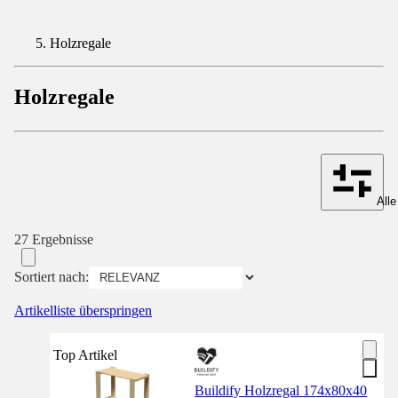
Holzregale
Holzregale
Alle
27 Ergebnisse
Sortiert nach:
Artikelliste überspringen
Top Artikel
Buildify Holzregal 174x80x40