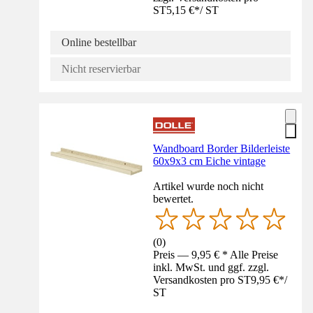
ST
5,15 €
*
/
ST
Online bestellbar
Nicht reservierbar
Wandboard Border Bilderleiste
60x9x3 cm Eiche vintage
Artikel wurde noch nicht
bewertet.
(
0
)
Preis — 9,95 € * Alle Preise
inkl. MwSt. und ggf. zzgl.
Versandkosten pro ST
9,95 €
*
/
ST