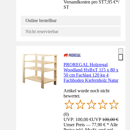
Versandkosten pro ST
7,95 €
*
/
ST
Online bestellbar
Nicht reservierbar
PROREGAL Holzregal
Woodland HxBxT 115 x 80 x
50 cm Fachlast 120 kg 4
Fachboden Kiefernholz Natur
Artikel wurde noch nicht
bewertet.
(
0
)
UVP: 100,00 €
UVP
100,00 €
Unser Preis — 77,90 € * Alle
Preise inkl. MwSt. und ggf.