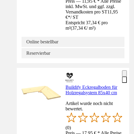
Preis — 11,95 € * Alle Preise
inkl. MwSt. und ggf. zzgl.
Versandkosten pro ST
11,95
€
*
/
ST
Entspricht 37,34 € pro
m²
(
37,34 €
/
m²
)
Online bestellbar
Reservierbar
Buildify Eckregalboden für
Holzregalsystem 85x40 cm
Artikel wurde noch nicht
bewertet.
(
0
)
Preis — 17,95 € * Alle Preise