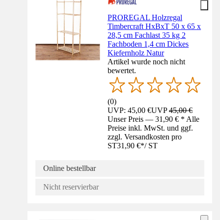
PROREGAL Holzregal
Timbercraft HxBxT 50 x 65 x
28,5 cm Fachlast 35 kg 2
Fachboden 1,4 cm Dickes
Kiefernholz Natur
Artikel wurde noch nicht
bewertet.
(
0
)
UVP: 45,00 €
UVP
45,00 €
Unser Preis — 31,90 € * Alle
Preise inkl. MwSt. und ggf.
zzgl. Versandkosten pro
ST
31,90 €
*
/
ST
Online bestellbar
Nicht reservierbar