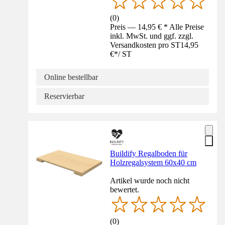
(
0
)
Preis — 14,95 € * Alle Preise
inkl. MwSt. und ggf. zzgl.
Versandkosten pro ST
14,95
€
*
/
ST
Online bestellbar
Reservierbar
Buildify Regalboden für
Holzregalsystem 60x40 cm
Artikel wurde noch nicht
bewertet.
(
0
)