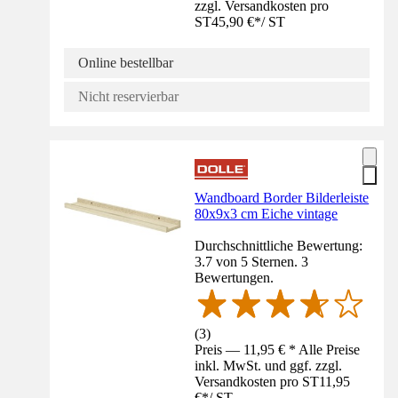
zzgl. Versandkosten pro
ST
45,90 €
*
/
ST
Online bestellbar
Nicht reservierbar
Wandboard Border Bilderleiste
80x9x3 cm Eiche vintage
Durchschnittliche Bewertung:
3.7 von 5 Sternen. 3
Bewertungen.
(
3
)
Preis — 11,95 € * Alle Preise
inkl. MwSt. und ggf. zzgl.
Versandkosten pro ST
11,95
€
*
/
ST