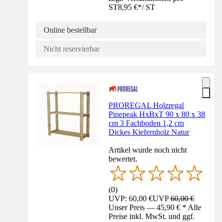
ST
8,95 €
*
/
ST
Online bestellbar
Nicht reservierbar
PROREGAL Holzregal
Pinepeak HxBxT 90 x 80 x 38
cm 3 Fachboden 1,2 cm
Dickes Kiefernholz Natur
Artikel wurde noch nicht
bewertet.
(
0
)
UVP: 60,00 €
UVP
60,00 €
Unser Preis — 45,90 € * Alle
Preise inkl. MwSt. und ggf.