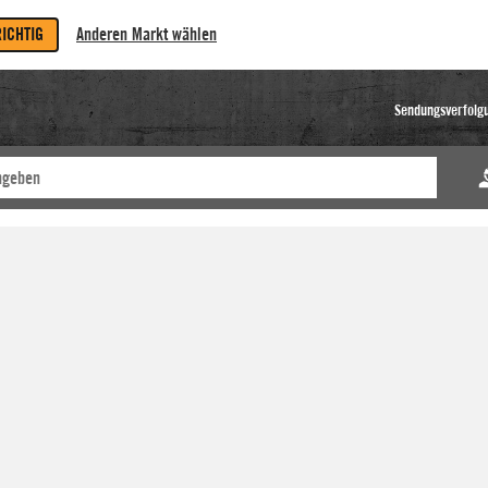
RICHTIG
Anderen Markt wählen
Sendungsverfolg