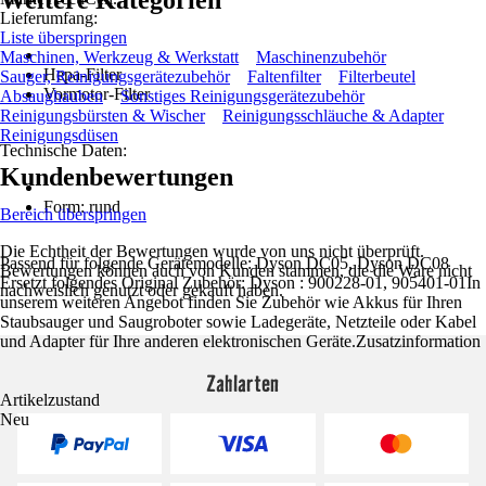
Weitere Kategorien
Lieferumfang:
Liste überspringen
Maschinen, Werkzeug & Werkstatt
Maschinenzubehör
Hepa-Filter
Sauger, Reinigungsgerätezubehör
Faltenfilter
Filterbeutel
Vormotor-Filter
Absaughauben
Sonstiges Reinigungsgerätezubehör
Reinigungsbürsten & Wischer
Reinigungsschläuche & Adapter
Reinigungsdüsen
Technische Daten:
Kundenbewertungen
Form: rund
Bereich überspringen
Die Echtheit der Bewertungen wurde von uns nicht überprüft.
Passend für folgende Gerätemodelle: Dyson DC05, Dyson DC08
Bewertungen können auch von Kunden stammen, die die Ware nicht
Ersetzt folgendes Original Zubehör: Dyson : 900228-01, 905401-01In
nachweislich genutzt oder gekauft haben.
unserem weiteren Angebot finden Sie Zubehör wie Akkus für Ihren
Staubsauger und Saugroboter sowie Ladegeräte, Netzteile oder Kabel
und Adapter für Ihre anderen elektronischen Geräte.Zusatzinformation
Zahlarten
Artikelzustand
Neu