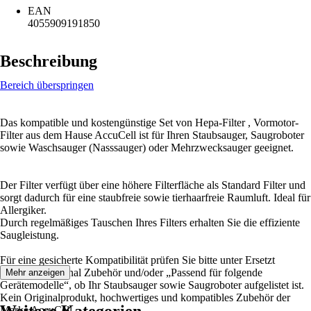
EAN
4055909191850
Beschreibung
Bereich überspringen
Das kompatible und kostengünstige Set von Hepa-Filter , Vormotor-
Filter aus dem Hause AccuCell ist für Ihren Staubsauger, Saugroboter
sowie Waschsauger (Nasssauger) oder Mehrzwecksauger geeignet.
Der Filter verfügt über eine höhere Filterfläche als Standard Filter und
sorgt dadurch für eine staubfreie sowie tierhaarfreie Raumluft. Ideal für
Allergiker.
Durch regelmäßiges Tauschen Ihres Filters erhalten Sie die effiziente
Saugleistung.
Für eine gesicherte Kompatibilität prüfen Sie bitte unter Ersetzt
folgendes Original Zubehör und/oder „Passend für folgende
Mehr anzeigen
Gerätemodelle“, ob Ihr Staubsauger sowie Saugroboter aufgelistet ist.
Kein Originalprodukt, hochwertiges und kompatibles Zubehör der
Marke AccuCell.