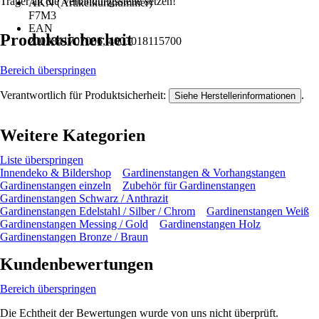
Trager an die Verbindungsstelle setzen!
AKN (Artikelkurznummer)
F7M3
EAN
Produktsicherheit
2003841707006, 4003018115700
Bereich überspringen
Verantwortlich für Produktsicherheit:
.
Siehe Herstellerinformationen
Weitere Kategorien
Liste überspringen
Innendeko & Bildershop
Gardinenstangen & Vorhangstangen
Gardinenstangen einzeln
Zubehör für Gardinenstangen
Gardinenstangen Schwarz / Anthrazit
Gardinenstangen Edelstahl / Silber / Chrom
Gardinenstangen Weiß
Gardinenstangen Messing / Gold
Gardinenstangen Holz
Gardinenstangen Bronze / Braun
Kundenbewertungen
Bereich überspringen
Die Echtheit der Bewertungen wurde von uns nicht überprüft.