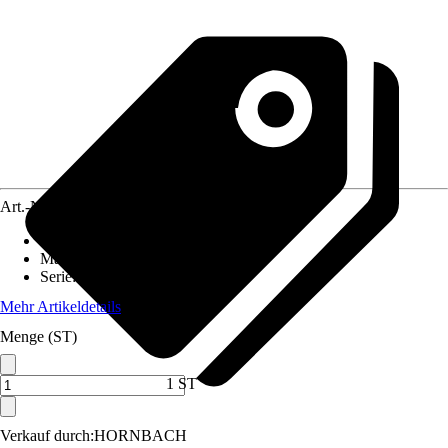
Art.-Nr.
3841707
Artikeltyp
:
Verbinder
Material
:
Kunststoff
Serie
:
Memphis
Mehr Artikeldetails
Menge (ST)
1 ST
Verkauf durch:
HORNBACH