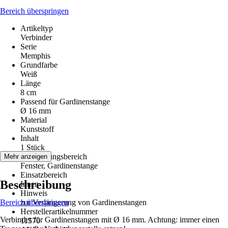
Bereich überspringen
Artikeltyp
Verbinder
Serie
Memphis
Grundfarbe
Weiß
Länge
8 cm
Passend für Gardinenstange
Ø 16 mm
Material
Kunststoff
Inhalt
1 Stück
Anwendungsbereich
Mehr anzeigen
Fenster, Gardinenstange
Einsatzbereich
Beschreibung
Innen
Hinweis
Bereich überspringen
zur Verlängerung von Gardinenstangen
Herstellerartikelnummer
Verbinder für Gardinenstangen mit Ø 16 mm. Achtung: immer einen
11570