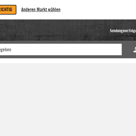
RICHTIG
Anderen Markt wählen
Sendungsverfolg