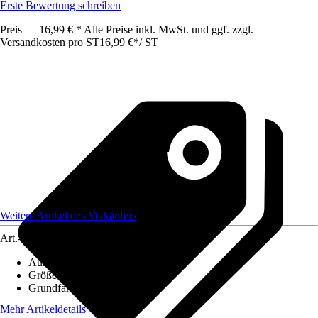
Erste Bewertung schreiben
Preis — 16,99 € * Alle Preise inkl. MwSt. und ggf. zzgl.
Versandkosten pro ST
16,99 €
*
/
ST
Weitere Artikel des Verkäufers
Art.-Nr.
12586514
Ausführung
:
Schutzhelm
Größe
:
Verstellbar
Grundfarbe
:
Transparent
Mehr Artikeldetails