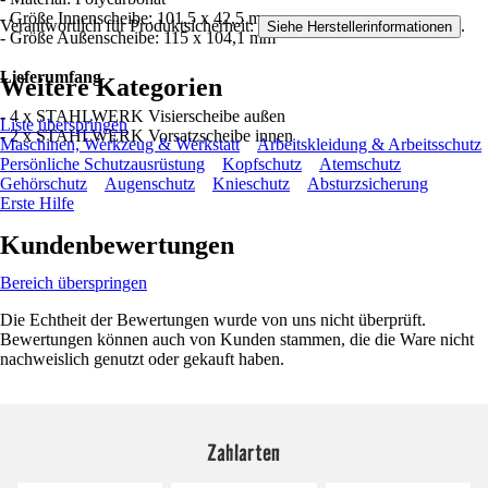
- Größe Innenscheibe: 101,5 x 42,5 mm
Verantwortlich für Produktsicherheit:
.
Siehe Herstellerinformationen
- Größe Außenscheibe: 115 x 104,1 mm
Lieferumfang
Weitere Kategorien
- 4 x STAHLWERK Visierscheibe außen
Liste überspringen
- 2 x STAHLWERK Vorsatzscheibe innen
Maschinen, Werkzeug & Werkstatt
Arbeitskleidung & Arbeitsschutz
Persönliche Schutzausrüstung
Kopfschutz
Atemschutz
Gehörschutz
Augenschutz
Knieschutz
Absturzsicherung
Erste Hilfe
Kundenbewertungen
Bereich überspringen
Die Echtheit der Bewertungen wurde von uns nicht überprüft.
Bewertungen können auch von Kunden stammen, die die Ware nicht
nachweislich genutzt oder gekauft haben.
Zahlarten