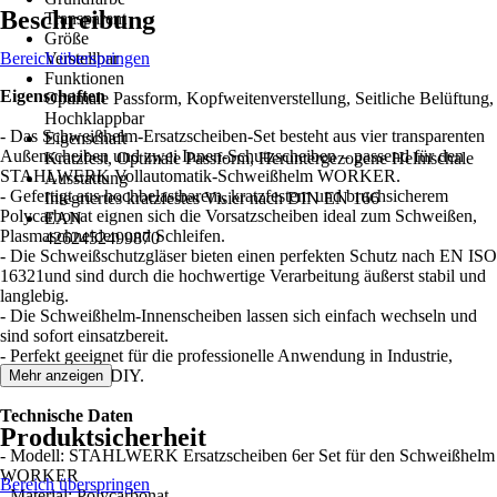
Beschreibung
Transparent
Größe
Bereich überspringen
Verstellbar
Funktionen
Eigenschaften
Optimale Passform, Kopfweitenverstellung, Seitliche Belüftung,
Hochklappbar
- Das Schweißhelm-Ersatzscheiben-Set besteht aus vier transparenten
Eigenschaft
Außenscheiben und zwei Innen-Schutzscheiben – passend für den
Kratzfest, Optimale Passform, Heruntergezogene Helmschale
STAHLWERK Vollautomatik-Schweißhelm WORKER.
Ausstattung
- Gefertigt aus hochbelastbarem, kratzfestem und bruchsicherem
Integriertes kratzfestes Visier nach DIN EN 166
Polycarbonat eignen sich die Vorsatzscheiben ideal zum Schweißen,
EAN
Plasmaschneiden und Schleifen.
4262452499870
- Die Schweißschutzgläser bieten einen perfekten Schutz nach EN ISO
16321und sind durch die hochwertige Verarbeitung äußerst stabil und
langlebig.
- Die Schweißhelm-Innenscheiben lassen sich einfach wechseln und
sind sofort einsatzbereit.
- Perfekt geeignet für die professionelle Anwendung in Industrie,
Handwerk und DIY.
Mehr anzeigen
Technische Daten
Produktsicherheit
- Modell: STAHLWERK Ersatzscheiben 6er Set für den Schweißhelm
WORKER
Bereich überspringen
- Material: Polycarbonat