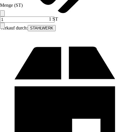
Menge (ST)
1 ST
Verkauf durch:
STAHLWERK