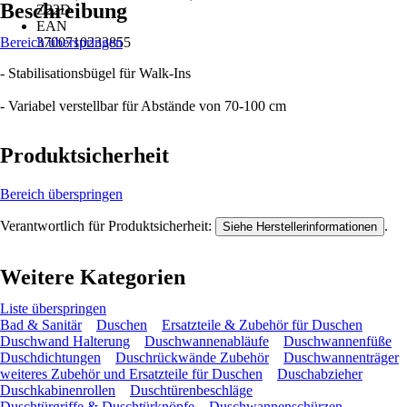
Beschreibung
Z22D
EAN
Bereich überspringen
3700710233855
- Stabilisationsbügel für Walk-Ins
- Variabel verstellbar für Abstände von 70-100 cm
Produktsicherheit
Bereich überspringen
Verantwortlich für Produktsicherheit:
.
Siehe Herstellerinformationen
Weitere Kategorien
Liste überspringen
Bad & Sanitär
Duschen
Ersatzteile & Zubehör für Duschen
Duschwand Halterung
Duschwannenabläufe
Duschwannenfüße
Duschdichtungen
Duschrückwände Zubehör
Duschwannenträger
weiteres Zubehör und Ersatzteile für Duschen
Duschabzieher
Duschkabinenrollen
Duschtürenbeschläge
Duschtürgriffe & Duschtürknöpfe
Duschwannenschürzen