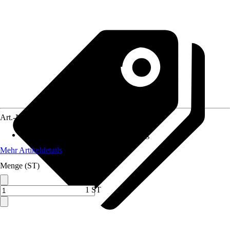
Art.-Nr.
12000547
Anwendungsbereich
:
Duschabtrennung
Mehr Artikeldetails
Menge (ST)
1 ST