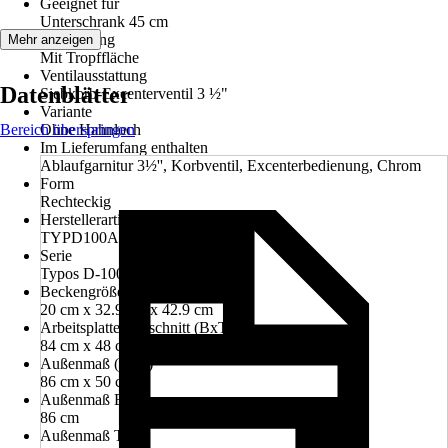
Geeignet für
Unterschrank 45 cm
Ausstattung
Mehr anzeigen
Mit Tropffläche
Ventilausstattung
Datenblätter
Siebkorb-Excenterventil 3 ½"
Variante
Bereich überspringen
Ohne Hahnloch
Im Lieferumfang enthalten
Ablaufgarnitur 3½'', Korbventil, Excenterbedienung, Chrom
Form
Rechteckig
Herstellerartikelnummer
TYPD100AGAS
Serie
Typos D-100 A
Beckengröße (HxBxT)
20 cm x 32.9 cm x 42.9 cm
Arbeitsplattenausschnitt (BxT)
84 cm x 48 cm
Außenmaß (BxT)
86 cm x 50 cm
Außenmaß Breite
86 cm
Außenmaß Tiefe