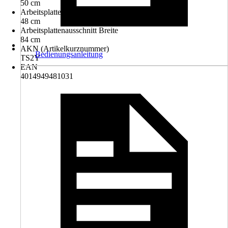
50 cm
Arbeitsplattenausschnitt Tiefe
48 cm
Arbeitsplattenausschnitt Breite
84 cm
AKN (Artikelkurznummer)
Bedienungsanleitung
TS2Y
EAN
4014949481031