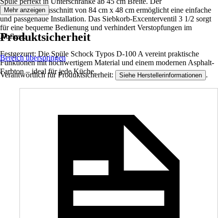
Spüle perfekt in Unterschränke ab 45 cm Breite. Der
Arbeitsplattenausschnitt von 84 cm x 48 cm ermöglicht eine einfache
Mehr anzeigen
und passgenaue Installation. Das Siebkorb-Excenterventil 3 1/2 sorgt
für eine bequeme Bedienung und verhindert Verstopfungen im
Produktsicherheit
Abfluss.
Festgezurrt: Die Spüle Schock Typos D-100 A vereint praktische
Bereich überspringen
Funktionen mit hochwertigem Material und einem modernen Asphalt-
Farbton – ideal für jede Küche.
Verantwortlich für Produktsicherheit:
.
Siehe Herstellerinformationen