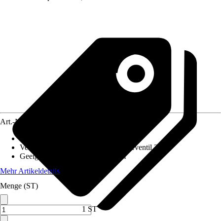
Art.-Nr.
10492304
Ausführung
:
Einbauspüle
Ventilausstattung
:
Siebkorb-Excenterventil 3 ½"
Geeignet für
:
Unterschrank 45 cm
Mehr Artikeldetails
Menge (ST)
1 ST