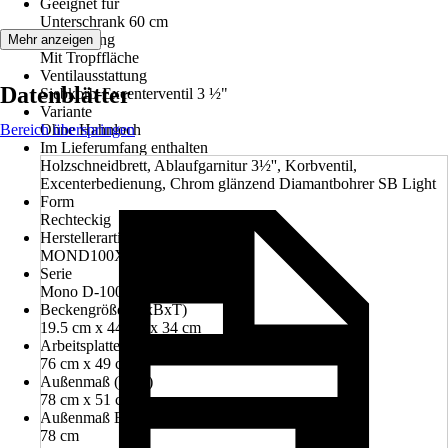
Geeignet für
Unterschrank 60 cm
Ausstattung
Mehr anzeigen
Mit Tropffläche
Ventilausstattung
Datenblätter
Siebkorb-Excenterventil 3 ½"
Variante
Bereich überspringen
Ohne Hahnloch
Im Lieferumfang enthalten
Holzschneidbrett, Ablaufgarnitur 3½'', Korbventil,
Excenterbedienung, Chrom glänzend Diamantbohrer SB Light
Form
Rechteckig
Herstellerartikelnummer
MOND100XSAMAG1
Serie
Mono D-100XS A
Beckengröße (HxBxT)
19.5 cm x 44 cm x 34 cm
Arbeitsplattenausschnitt (BxT)
76 cm x 49 cm
Außenmaß (BxT)
78 cm x 51 cm
Außenmaß Breite
78 cm