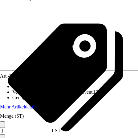
Art.-Nr.
10492040
Ausführung
:
Einbauspüle
Ventilausstattung
:
Siebkorb-Excenterventil 3 ½"
Geeignet für
:
Unterschrank 60 cm
Mehr Artikeldetails
Menge (ST)
1 ST