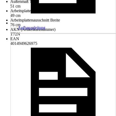
Außenmaß Tiefe
51 cm
Arbeitsplattenausschnitt Tiefe
49 cm
Arbeitsplattenausschnitt Breite
76 cm
Aufbauanleitung
AKN (Artikelkurznummer)
T72N
EAN
4014949626975