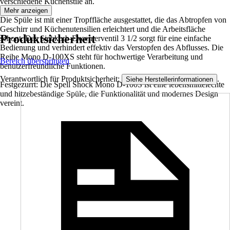
verschiedene Küchenstile an.
Mehr anzeigen
Die Spüle ist mit einer Tropffläche ausgestattet, die das Abtropfen von
Geschirr und Küchenutensilien erleichtert und die Arbeitsfläche
Produktsicherheit
schont. Das Siebkorb-Excenterventil 3 1/2 sorgt für eine einfache
Bedienung und verhindert effektiv das Verstopfen des Abflusses. Die
Reihe Mono D-100XS steht für hochwertige Verarbeitung und
Bereich überspringen
benutzerfreundliche Funktionen.
Verantwortlich für Produktsicherheit:
.
Siehe Herstellerinformationen
Festgezurrt: Die Spell Shock Mono D-100S ist eine lebensmittelechte
und hitzebeständige Spüle, die Funktionalität und modernes Design
vereint.