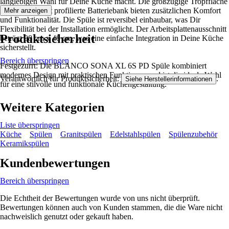
langlebigen Wahl für Deine Küche macht. Die großzügige Tropffläche
und die markant profilierte Batteriebank bieten zusätzlichen Komfort
Mehr anzeigen
und Funktionalität. Die Spüle ist reversibel einbaubar, was Dir
Flexibilität bei der Installation ermöglicht. Der Arbeitsplattenausschnitt
Produktsicherheit
beträgt 98 cm x 48 cm, was eine einfache Integration in Deine Küche
sicherstellt.
Bereich überspringen
Festgezurrt: Die BLANCO SONA XL 6S PD Spüle kombiniert
modernes Design mit praktischen Funktionen und ist die ideale Wahl
Verantwortlich für Produktsicherheit:
.
Siehe Herstellerinformationen
für eine stilvolle und funktionale Küchengestaltung.
Weitere Kategorien
Liste überspringen
Küche
Spülen
Granitspülen
Edelstahlspülen
Spülenzubehör
Keramikspülen
Kundenbewertungen
Bereich überspringen
Die Echtheit der Bewertungen wurde von uns nicht überprüft.
Bewertungen können auch von Kunden stammen, die die Ware nicht
nachweislich genutzt oder gekauft haben.