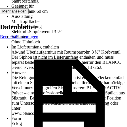
Säurebeständig
Geeignet für
Unterschrank 60 cm
Mehr anzeigen
Ausstattung
Mit Tropffläche
Datenblätter
Ventilausstattung
Siebkorb-Stopfenventil 3 ½"
Bereich überspringen
Variante
Ohne Hahnloch
Im Lieferumfang enthalten
Ab-und Überlaufgarnitur mit Raumsparrohr, 3 ½'' Korbventil,
Der Siphon ist nicht im Lieferumfang enthalten und muss
separat bestellt werden. Wir empfehlen hierfür den BLANCO
Geruchsverschluss mit der Artikelnummer 137262.
Hinweis
Die Reinigung von Silgranit-Spülen ist einfach: Flecken einfach
mit einem Schwamm und Spülmittel entfernen. Für hartnäckige
Verschmutzungen greifen Sie zu unserem BLANCO ACTIV
Pulver – einem professionellen Reinigungsmittel für Spülen aus
Silgranit., Beim Ausschnitt ist immer dessen korrekte Position
zum Unterschrank zu beachten. Siehe Einbauanleitung oder
unter
www.blanco.com
Form
Eckig