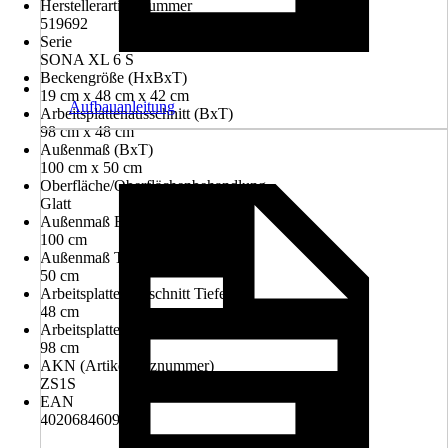
Herstellerartikelnummer
519692
Serie
SONA XL 6 S
Beckengröße (HxBxT)
19 cm x 48 cm x 42 cm
Aufbauanleitung
Arbeitsplattenausschnitt (BxT)
98 cm x 48 cm
Außenmaß (BxT)
100 cm x 50 cm
Oberfläche/Oberflächenbehandlung
Glatt
Außenmaß Breite
100 cm
Außenmaß Tiefe
50 cm
Arbeitsplattenausschnitt Tiefe
48 cm
Arbeitsplattenausschnitt Breite
98 cm
AKN (Artikelkurznummer)
ZS1S
EAN
4020684609517