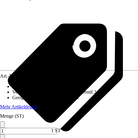
Art.-Nr.
5683347
Ausführung
:
Einbauspüle
Ventilausstattung
:
Siebkorb-Stopfenventil 3 ½"
Geeignet für
:
Unterschrank 60 cm
Mehr Artikeldetails
Menge (ST)
1 ST