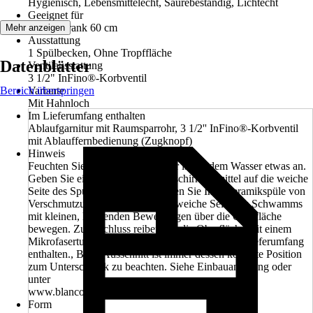
Hygienisch, Lebensmittelecht, Säurebeständig, Lichtecht
Geeignet für
Unterschrank 60 cm
Mehr anzeigen
Ausstattung
1 Spülbecken, Ohne Tropffläche
Datenblätter
Ventilausstattung
3 1/2" InFino®-Korbventil
Bereich überspringen
Variante
Mit Hahnloch
Im Lieferumfang enthalten
Ablaufgarnitur mit Raumsparrohr, 3 1/2'' InFino®-Korbventil
mit Ablauffernbedienung (Zugknopf)
Hinweis
Feuchten Sie den Schwamm unter laufendem Wasser etwas an.
Geben Sie eine kleine Menge Geschirrspülmittel auf die weiche
Seite des Spülschwamms. Reinigen Sie Ihre Keramikspüle von
Verschmutzungen, indem Sie die weiche Seite des Schwamms
mit kleinen, kreisenden Bewegungen über die Oberfläche
bewegen. Zum Schluss reiben Sie die Oberfläche mit einem
Mikrofasertuch trocken., Der Siphon ist nicht im Lieferumfang
enthalten., Beim Ausschnitt ist immer dessen korrekte Position
zum Unterschrank zu beachten. Siehe Einbauanleitung oder
unter
www.blanco.com
Form