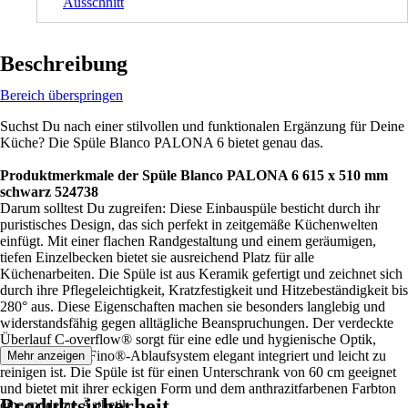
Ausschnitt
Beschreibung
Bereich überspringen
Suchst Du nach einer stilvollen und funktionalen Ergänzung für Deine
Küche? Die Spüle Blanco PALONA 6 bietet genau das.
Produktmerkmale der Spüle Blanco PALONA 6 615 x 510 mm
schwarz 524738
Darum solltest Du zugreifen: Diese Einbauspüle besticht durch ihr
puristisches Design, das sich perfekt in zeitgemäße Küchenwelten
einfügt. Mit einer flachen Randgestaltung und einem geräumigen,
tiefen Einzelbecken bietet sie ausreichend Platz für alle
Küchenarbeiten. Die Spüle ist aus Keramik gefertigt und zeichnet sich
durch ihre Pflegeleichtigkeit, Kratzfestigkeit und Hitzebeständigkeit bis
280° aus. Diese Eigenschaften machen sie besonders langlebig und
widerstandsfähig gegen alltägliche Beanspruchungen. Der verdeckte
Überlauf C-overflow® sorgt für eine edle und hygienische Optik,
während das InFino®-Ablaufsystem elegant integriert und leicht zu
Mehr anzeigen
reinigen ist. Die Spüle ist für einen Unterschrank von 60 cm geeignet
und bietet mit ihrer eckigen Form und dem anthrazitfarbenen Farbton
Produktsicherheit
eine moderne Ästhetik.