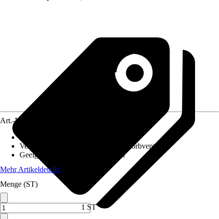
Art.-Nr.
4619821
Ausführung
:
Einbauspüle
Ventilausstattung
:
3 1/2" InFino®-Korbventil
Geeignet für
:
Unterschrank 60 cm
Mehr Artikeldetails
Menge (ST)
1 ST