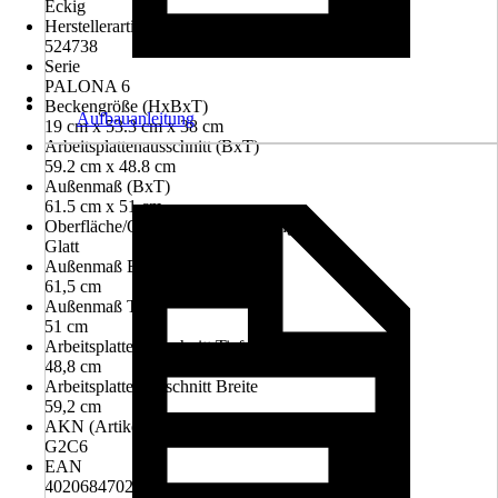
Eckig
Herstellerartikelnummer
524738
Serie
PALONA 6
Beckengröße (HxBxT)
Aufbauanleitung
19 cm x 53.3 cm x 38 cm
Arbeitsplattenausschnitt (BxT)
59.2 cm x 48.8 cm
Außenmaß (BxT)
61.5 cm x 51 cm
Oberfläche/Oberflächenbehandlung
Glatt
Außenmaß Breite
61,5 cm
Außenmaß Tiefe
51 cm
Arbeitsplattenausschnitt Tiefe
48,8 cm
Arbeitsplattenausschnitt Breite
59,2 cm
AKN (Artikelkurznummer)
G2C6
EAN
4020684702522