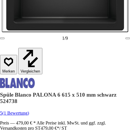
1
/
9
Vergleichen
Spüle Blanco PALONA 6 615 x 510 mm schwarz
524738
5
(1 Bewertung)
Preis — 479,00 € * Alle Preise inkl. MwSt. und ggf. zzgl.
Versandkosten pro ST
479,00 €
*
/
ST