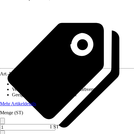
Art.-Nr.
4619974
Ausführung
:
Unterbauspüle
Ventilausstattung
:
3 1/2" InFino®-Korbventil
Geeignet für
:
Unterschrank 80 cm
Mehr Artikeldetails
Menge (ST)
1 ST