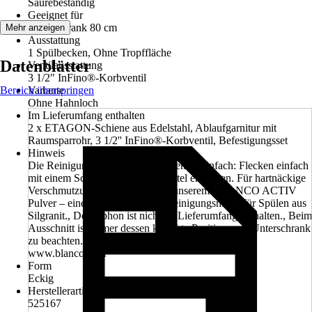
Säurebeständig
Geeignet für
Unterschrank 80 cm
Mehr anzeigen
Ausstattung
1 Spülbecken, Ohne Tropffläche
Datenblätter
Ventilausstattung
3 1/2" InFino®-Korbventil
Bereich überspringen
Variante
Ohne Hahnloch
Im Lieferumfang enthalten
2 x ETAGON-Schiene aus Edelstahl, Ablaufgarnitur mit
Raumsparrohr, 3 1/2'' InFino®-Korbventil, Befestigungsset
Hinweis
Die Reinigung von Silgranit-Spülen ist einfach: Flecken einfach
mit einem Schwamm und Spülmittel entfernen. Für hartnäckige
Verschmutzungen greifen Sie zu unserem BLANCO ACTIV
Pulver – einem professionellen Reinigungsmittel für Spülen aus
Silgranit., Der Siphon ist nicht im Lieferumfang enthalten., Beim
Ausschnitt ist immer dessen korrekte Position zum Unterschrank
zu beachten. Siehe Einbauanleitung oder unter
www.blanco.com
Form
Eckig
Herstellerartikelnummer
525167