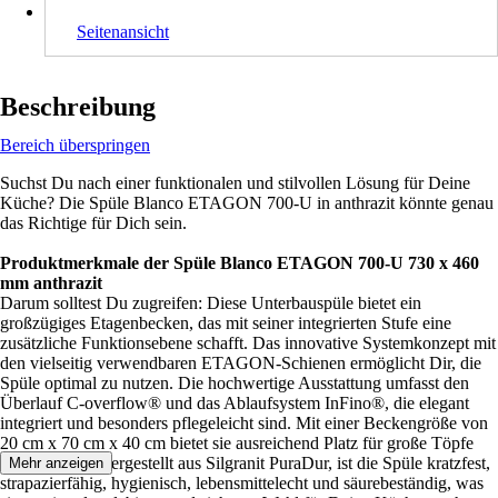
Seitenansicht
Beschreibung
Bereich überspringen
Suchst Du nach einer funktionalen und stilvollen Lösung für Deine
Küche? Die Spüle Blanco ETAGON 700-U in anthrazit könnte genau
das Richtige für Dich sein.
Produktmerkmale der Spüle Blanco ETAGON 700-U 730 x 460
mm anthrazit
Darum solltest Du zugreifen: Diese Unterbauspüle bietet ein
großzügiges Etagenbecken, das mit seiner integrierten Stufe eine
zusätzliche Funktionsebene schafft. Das innovative Systemkonzept mit
den vielseitig verwendbaren ETAGON-Schienen ermöglicht Dir, die
Spüle optimal zu nutzen. Die hochwertige Ausstattung umfasst den
Überlauf C-overflow® und das Ablaufsystem InFino®, die elegant
integriert und besonders pflegeleicht sind. Mit einer Beckengröße von
20 cm x 70 cm x 40 cm bietet sie ausreichend Platz für große Töpfe
und Pfannen. Hergestellt aus Silgranit PuraDur, ist die Spüle kratzfest,
Mehr anzeigen
strapazierfähig, hygienisch, lebensmittelecht und säurebeständig, was