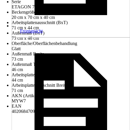
Serie
ETAGON 700-U
Beckengröße (HxBxT)
20 cm x 70 cm x 40 cm
Arbeitsplattenausschnitt (BxT)
71 cm x 44 cm
Frontansicht
Außenmaß (BxT)
73 cm x 46 cm
Oberfläche/Oberflächenbehandlung
Glatt
Außenmaß Breite
73 cm
Außenmaß Tiefe
46 cm
Arbeitsplattenausschnitt Tiefe
44 cm
Arbeitsplattenausschnitt Breite
71 cm
AKN (Artikelkurznummer)
MYW7
EAN
4020684709941