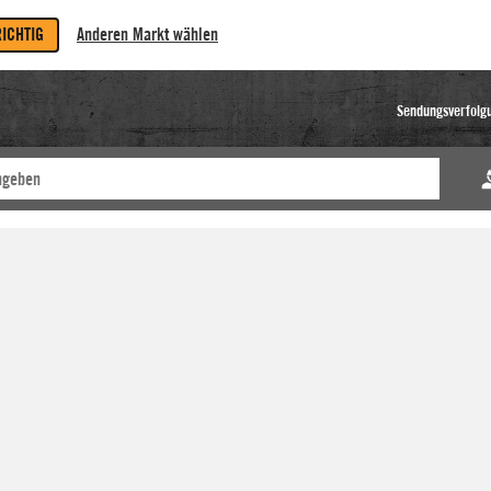
RICHTIG
Anderen Markt wählen
Sendungsverfolg