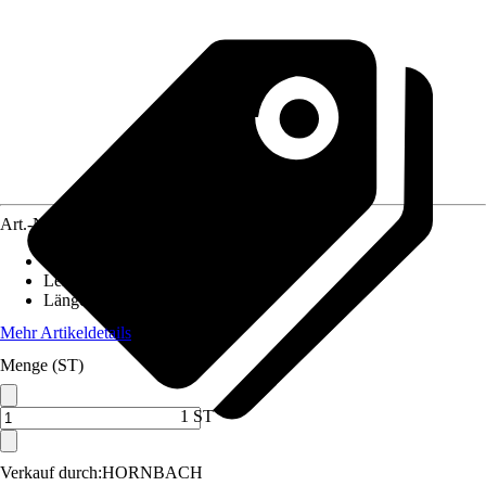
Art.-Nr.
4276525
Ausführung
:
Wärmestrahler
Leistung
:
100 W
Länge
:
12,07 mm
Mehr Artikeldetails
Menge (ST)
1 ST
Verkauf durch:
HORNBACH