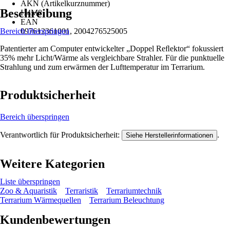
AKN (Artikelkurznummer)
Beschreibung
H4M8
EAN
Bereich überspringen
097612361001, 2004276525005
Patentierter am Computer entwickelter „Doppel Reﬂektor“ fokussiert
35% mehr Licht/Wärme als vergleichbare Strahler. Für die punktuelle
Strahlung und zum erwärmen der Lufttemperatur im Terrarium.
Produktsicherheit
Bereich überspringen
Verantwortlich für Produktsicherheit:
.
Siehe Herstellerinformationen
Weitere Kategorien
Liste überspringen
Zoo & Aquaristik
Terraristik
Terrariumtechnik
Terrarium Wärmequellen
Terrarium Beleuchtung
Kundenbewertungen