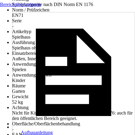
Bereich überspringen
Spielplatzgeräte nach DIN Norm EN 1176
Norm / Prüfzeichen
EN71
Serie
-
Artikeltyp
Spielhaus
Ausführung
Spielhaus ohne Stelzen
Einsatzbereich
Außen, Innen
Anwendung
Spielen
Anwendungsbereich
Kinder
Räume
Garten
Gewicht
52 kg
Achtung
Nicht für Kinder unter drei Jahren geeignet., EN 1176: auch für
den öffentlichen Bereich geeignet.
Oberfläche/Oberflächenbehandlung
-
Aufbauanleitung
EAN