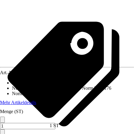
Art.-Nr.
5486383
Altersempfehlung
:
Ab 2 Jahren
Nutzung
:
Spielplatzgeräte nach DIN Norm EN 1176
Norm / Prüfzeichen
:
EN71
Mehr Artikeldetails
Menge (ST)
1 ST