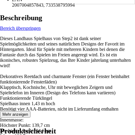
2007004857843, 733538795994
Beschreibung
Bereich überspringen
Dieses Landhaus Spielhaus von Step2 ist dank seiner
Spielmöglichkeiten und seines natürlichen Designs der Favorit im
Hintergarten. Ideal für Spiele mit mehreren Kindern bei denen die
Fantasie durch das Spielen im Freien angeregt wird. Es ist ein
ikonisches, robustes Spielzeug, das Ihre Kinder jahrelang unterhalten
wird!
Dekoratives Reetdach und charmante Fenster (ein Fenster beinhaltet
funktionierende Fensterläden)
Klapptisch, Kochnische, Uhr mit beweglichen Zeigern und
Spieltelefon im Inneren (Design des Telefons kann variieren)
Funktionierende Türklingel
Spielhaus innen 1,43 m hoch
Benötigt vier AAA-Batterien, nicht im Lieferumfang enthalten
Mehr anzeigen
Innenmasse:
Höchster Punkt: 139,7 cm
Produktsicherheit
Niedrigster Punkt: 94,6 cm