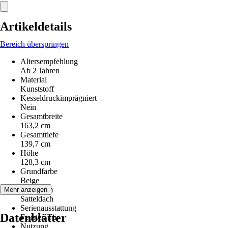
Artikeldetails
Bereich überspringen
Altersempfehlung
Ab 2 Jahren
Material
Kunststoff
Kesseldruckimprägniert
Nein
Gesamtbreite
163,2 cm
Gesamttiefe
139,7 cm
Höhe
128,3 cm
Grundfarbe
Beige
Dachform
Mehr anzeigen
Satteldach
Serienausstattung
Datenblätter
Fenster, Tür
Nutzung