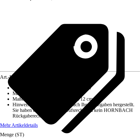
Art.-Nr.
10292639
Produktdetails
:
Beidseitige Spiegeltüren
Material Korpus
:
Spanplatte
Maße (BxHxT)
:
60 cm x 65 cm x 12 cm
Hinweis: Dieser Artikel wird nach Ihren Vorgaben hergestellt.
Sie haben daher kein Widerrufsrecht und kein HORNBACH
Rückgaberecht.
Mehr Artikeldetails
Menge (ST)