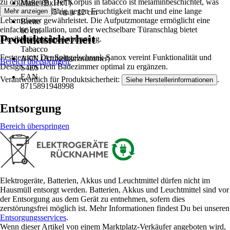
zu organisieren. Der Korpus in tabacco ist melaminbeschichtet, was
Maße (BxHxT)
ihn widerstandsfähig gegen Feuchtigkeit macht und eine lange
Mehr anzeigen
60 cm x 65 cm x 12 cm
Lebensdauer gewährleistet. Die Aufputzmontage ermöglicht eine
Breite
einfache Installation, und der wechselbare Türanschlag bietet
60 cm
Produktsicherheit
Flexibilität bei der Anbringung.
Korpusfarbe
Tabacco
Festgezurrt: Der Spiegelschrank Sanox vereint Funktionalität und
AKN (Artikelkurznummer)
Bereich überspringen
Design, um Dein Badezimmer optimal zu ergänzen.
S4ES
EAN
Verantwortlich für Produktsicherheit:
.
Siehe Herstellerinformationen
8715891948998
Entsorgung
Bereich überspringen
Elektrogeräte, Batterien, Akkus und Leuchtmittel dürfen nicht im
Hausmüll entsorgt werden. Batterien, Akkus und Leuchtmittel sind vor
der Entsorgung aus dem Gerät zu entnehmen, sofern dies
zerstörungsfrei möglich ist. Mehr Informationen findest Du bei unseren
Entsorgungsservices
.
Wenn dieser Artikel von einem Marktplatz-Verkäufer angeboten wird,