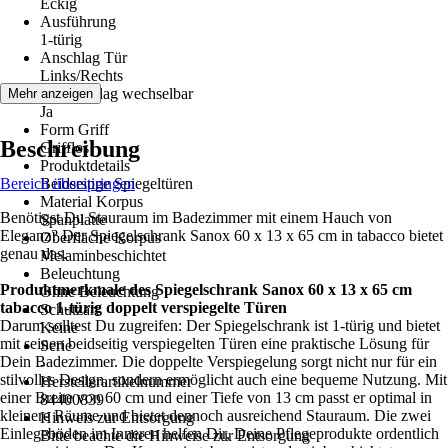
Eckig
Ausführung
1-türig
Anschlag Tür
Links/Rechts
Türanschlag wechselbar
Mehr anzeigen
Ja
Form Griff
Beschreibung
Grifflos
Produktdetails
Bereich überspringen
Beidseitige Spiegeltüren
Material Korpus
Benötigst Du Stauraum im Badezimmer mit einem Hauch von
Spanplatte
Eleganz? Der Spiegelschrank Sanox 60 x 13 x 65 cm in tabacco bietet
Oberfläche Korpus
genau das.
Melaminbeschichtet
Beleuchtung
Produktmerkmale des Spiegelschrank Sanox 60 x 13 x 65 cm
Ohne Beleuchtung
tabacco 1-türig doppelt verspiegelte Türen
Schutzart
Darum solltest Du zugreifen: Der Spiegelschrank ist 1-türig und bietet
Keine
mit seinen beidseitig verspiegelten Türen eine praktische Lösung für
Serie
Dein Badezimmer. Die doppelte Verspiegelung sorgt nicht nur für ein
-
stilvolles Design, sondern ermöglicht auch eine bequeme Nutzung. Mit
Herstellerartikelnummer
einer Breite von 60 cm und einer Tiefe von 13 cm passt er optimal in
84400839
kleinere Räume und bietet dennoch ausreichend Stauraum. Die zwei
Hinweis zur Entsorgung
Einlegeböden im Inneren helfen Dir, Deine Pflegeprodukte ordentlich
Bitte beachte die Hinweise zur Entsorgung