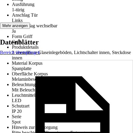
Ausführung
1-türig
Anschlag Tür
Links
Türanschlag wechselbar
Mehr anzeigen
Ja
Form Griff
Datenblätter
Griff
Produktdetails
Bereich überspringen
2 verstellbare Glaseinlegeböden, Lichtschalter innen, Steckdose
innen
Material Korpus
Spanplatte
Oberfläche Korpus
Melaminbeschichtet
Beleuchtung
Mit Beleuchtung
Leuchtmitteltyp
LED
Schutzart
IP 20
Serie
Spot
Hinweis zur Entsorgung
Bitte beachte die Hinweise zur Entsorgung