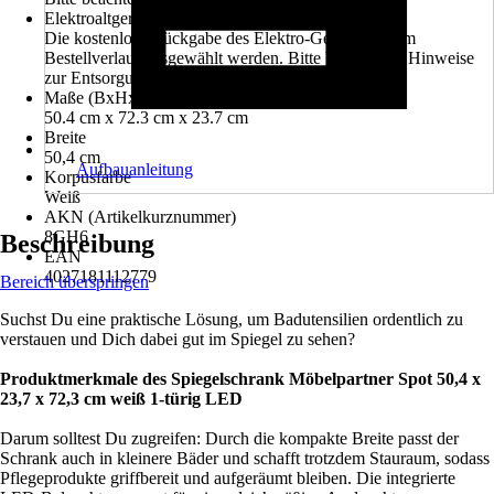
Elektroaltgerät-Rücknahme
Die kostenlose Rückgabe des Elektro-Geräts kann im
Bestellverlauf ausgewählt werden. Bitte beachte die Hinweise
zur Entsorgung.
Maße (BxHxT)
50.4 cm x 72.3 cm x 23.7 cm
Breite
50,4 cm
Aufbauanleitung
Korpusfarbe
Weiß
AKN (Artikelkurznummer)
8GH6
Beschreibung
EAN
4027181112779
Bereich überspringen
Suchst Du eine praktische Lösung, um Badutensilien ordentlich zu
verstauen und Dich dabei gut im Spiegel zu sehen?
Produktmerkmale des Spiegelschrank Möbelpartner Spot 50,4 x
23,7 x 72,3 cm weiß 1-türig LED
Darum solltest Du zugreifen: Durch die kompakte Breite passt der
Schrank auch in kleinere Bäder und schafft trotzdem Stauraum, sodass
Pflegeprodukte griffbereit und aufgeräumt bleiben. Die integrierte