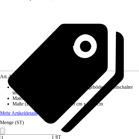
Art.-Nr.
10486139
Produktdetails
:
2 verstellbare Glaseinlegeböden, Lichtschalter
innen, Steckdose innen
Material Korpus
:
Spanplatte
Maße (BxHxT)
:
50.4 cm x 72.3 cm x 23.7 cm
Mehr Artikeldetails
Menge (ST)
1 ST