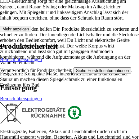
LED-Beleuchtung sorgt für eine gleichmäßige Ausleuchtung am
Spiegel, damit Rasur, Styling oder Make-up im Alltag leichter
gelingen. Mit Spiegeltür und linksseitigem Anschlag lässt sich der
Inhalt bequem erreichen, ohne dass der Schrank im Raum stört.
Zwei Einlegeböden helfen Dir, Produkte übersichtlich zu sortieren und
Mehr anzeigen
schneller zu finden. Der innenliegende Lichtschalter und die Steckdose
erhöhen den Bedienkomfort, weil Du Licht und elektrische Geräte
Produktsicherheit
direkt am Schrank nutzen kannst. Der weiße Korpus wirkt
zurückhaltend und lässt sich gut mit gängigen Badmöbeln
kombinieren, während die Aufputzmontage die Anbringung an der
Bereich überspringen
Wand vereinfacht.
Verantwortlich für Produktsicherheit:
.
Siehe Herstellerinformationen
Festgezurrt: Kompakte Maße, integriertes Licht und durchdachter
Stauraum machen diesen Spiegelschrank zu einer funktionalen
Ergänzung fürs Bad.
Entsorgung
Bereich überspringen
Elektrogeräte, Batterien, Akkus und Leuchtmittel dürfen nicht im
Hausmüll entsorgt werden. Batterien, Akkus und Leuchtmittel sind vor