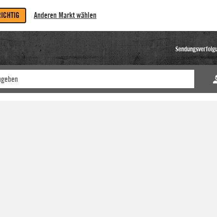
RICHTIG
Anderen Markt wählen
Sendungsverfolg