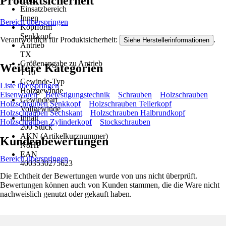
Produktsicherheit
Einsatzbereich
Innen
Bereich überspringen
Kopfform
Senkkopf
Verantwortlich für Produktsicherheit:
.
Siehe Herstellerinformationen
Antrieb
TX
Größenangabe zu Antrieb
Weitere Kategorien
T 10
Gewinde-Typ
Liste überspringen
Holzgewinde
Eisenwaren
Befestigungstechnik
Schrauben
Holzschrauben
Gewindeart
Holzschrauben Senkkopf
Holzschrauben Tellerkopf
Vollgewinde
Holzschrauben Sechskant
Holzschrauben Halbrundkopf
Inhalt
Holzschrauben Zylinderkopf
Stockschrauben
200 Stück
AKN (Artikelkurznummer)
Kundenbewertungen
N8HP
EAN
Bereich überspringen
4003530275623
Die Echtheit der Bewertungen wurde von uns nicht überprüft.
Bewertungen können auch von Kunden stammen, die die Ware nicht
nachweislich genutzt oder gekauft haben.