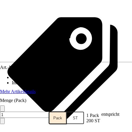
Art.-Nr.
12596369
Material
:
Stahl
Inhalt
:
200 Stück
Mehr Artikeldetails
Menge (Pack)
entspricht
1 Pack
Pack
ST
200 ST