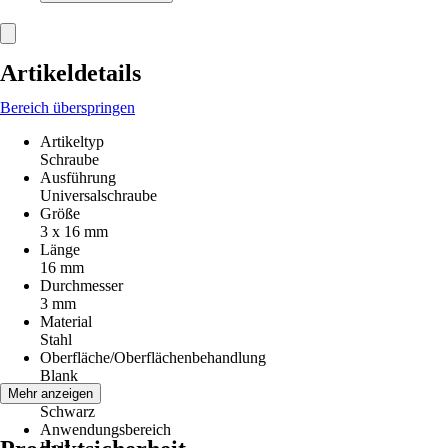
Artikeldetails
Bereich überspringen
Artikeltyp
Schraube
Ausführung
Universalschraube
Größe
3 x 16 mm
Länge
16 mm
Durchmesser
3 mm
Material
Stahl
Oberfläche/Oberflächenbehandlung
Blank
Farbton
Mehr anzeigen
Schwarz
Anwendungsbereich
Holz