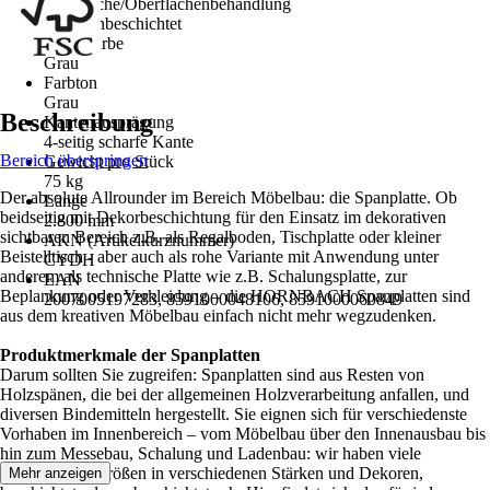
Oberfläche/Oberflächenbehandlung
Melaminbeschichtet
Grundfarbe
Grau
Farbton
Grau
Beschreibung
Kantenausprägung
4-seitig scharfe Kante
Bereich überspringen
Gewicht pro Stück
75 kg
Der absolute Allrounder im Bereich Möbelbau: die Spanplatte. Ob
Länge
beidseitig mit Dekorbeschichtung für den Einsatz im dekorativen
2.800 mm
sichtbaren Bereich z.B. als Regalboden, Tischplatte oder kleiner
AKN (Artikelkurznummer)
Beistelltisch - aber auch als rohe Variante mit Anwendung unter
CYDH
anderem als technische Platte wie z.B. Schalungsplatte, zur
EAN
Beplankung oder Verkleidung – die HORNBACH Spanplatten sind
2007005197283, 8591000048106, 8591000060849
aus dem kreativen Möbelbau einfach nicht mehr wegzudenken.
Produktmerkmale der Spanplatten
Darum sollten Sie zugreifen: Spanplatten sind aus Resten von
Holzspänen, die bei der allgemeinen Holzverarbeitung anfallen, und
diversen Bindemitteln hergestellt. Sie eignen sich für verschiedenste
Vorhaben im Innenbereich – vom Möbelbau über den Innenausbau bis
hin zum Messebau, Schalung und Ladenbau: wir haben viele
verschiedene Größen in verschiedenen Stärken und Dekoren,
Mehr anzeigen