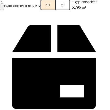
entspricht
1 ST
ST
m²
Verkauf durch:
HORNBACH
5,796 m²