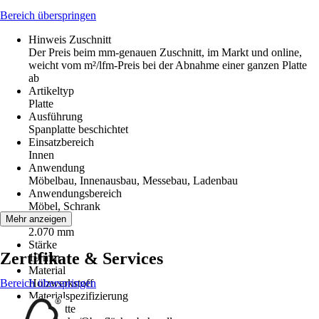
Bereich überspringen
Hinweis Zuschnitt
Der Preis beim mm-genauen Zuschnitt, im Markt und online,
weicht vom m²/lfm-Preis bei der Abnahme einer ganzen Platte
ab
Artikeltyp
Platte
Ausführung
Spanplatte beschichtet
Einsatzbereich
Innen
Anwendung
Möbelbau, Innenausbau, Messebau, Ladenbau
Anwendungsbereich
Möbel, Schrank
Breite
Mehr anzeigen
2.070 mm
Stärke
Zertifikate & Services
19 mm
Material
Bereich überspringen
Holzwerkstoff
Materialspezifizierung
Spanplatte