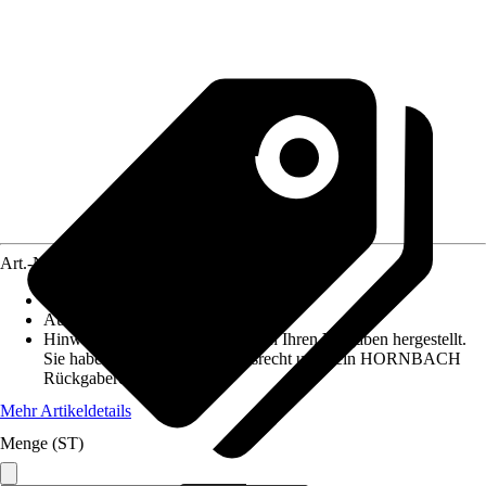
Art.-Nr.
5691784
Materialspezifizierung
:
Spanplatte
Ausführung
:
Spanplatte beschichtet
Hinweis: Dieser Artikel wird nach Ihren Vorgaben hergestellt.
Sie haben daher kein Widerrufsrecht und kein HORNBACH
Rückgaberecht.
Mehr Artikeldetails
Menge (ST)