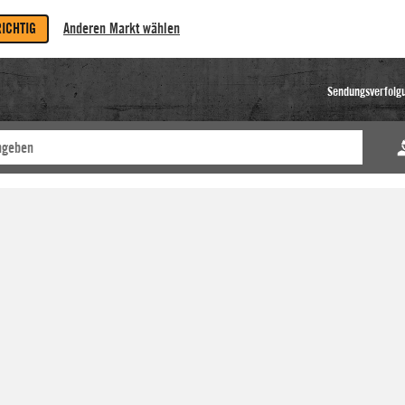
RICHTIG
Anderen Markt wählen
Sendungsverfolg