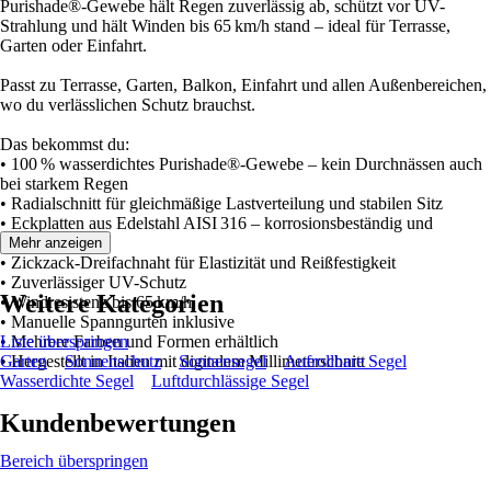
Purishade®-Gewebe hält Regen zuverlässig ab, schützt vor UV-
Strahlung und hält Winden bis 65 km/h stand – ideal für Terrasse,
Garten oder Einfahrt.
Passt zu Terrasse, Garten, Balkon, Einfahrt und allen Außenbereichen,
wo du verlässlichen Schutz brauchst.
Das bekommst du:
• 100 % wasserdichtes Purishade®-Gewebe – kein Durchnässen auch
bei starkem Regen
• Radialschnitt für gleichmäßige Lastverteilung und stabilen Sitz
• Eckplatten aus Edelstahl AISI 316 – korrosionsbeständig und
langlebig
Mehr anzeigen
• Zickzack-Dreifachnaht für Elastizität und Reißfestigkeit
• Zuverlässiger UV-Schutz
Weitere Kategorien
• Windresistenz bis 65 km/h
• Manuelle Spanngurten inklusive
• Mehrere Farben und Formen erhältlich
Liste überspringen
• Hergestellt in Italien mit digitalem Millimeterschnitt
Garten
Sonnenschutz
Sonnensegel
Aufrollbare Segel
Wasserdichte Segel
Luftdurchlässige Segel
Kundenbewertungen
Bereich überspringen