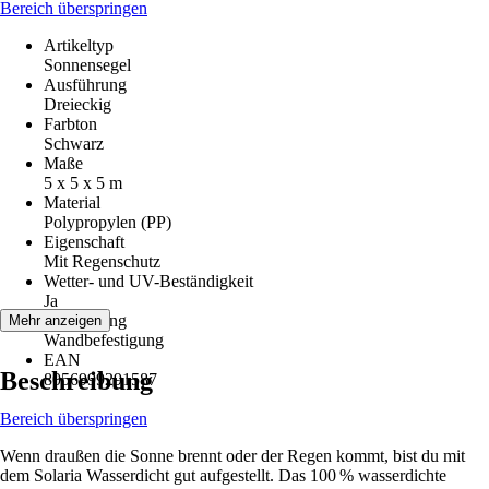
Bereich überspringen
Artikeltyp
Sonnensegel
Ausführung
Dreieckig
Farbton
Schwarz
Maße
5 x 5 x 5 m
Material
Polypropylen (PP)
Eigenschaft
Mit Regenschutz
Wetter- und UV-Beständigkeit
Ja
Befestigung
Mehr anzeigen
Wandbefestigung
EAN
Beschreibung
8056999291587
Bereich überspringen
Wenn draußen die Sonne brennt oder der Regen kommt, bist du mit
dem Solaria Wasserdicht gut aufgestellt. Das 100 % wasserdichte