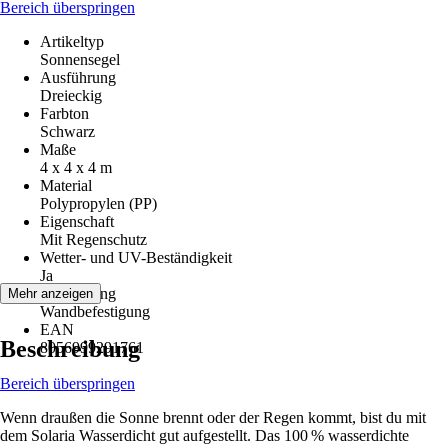
Bereich überspringen
Artikeltyp
Sonnensegel
Ausführung
Dreieckig
Farbton
Schwarz
Maße
4 x 4 x 4 m
Material
Polypropylen (PP)
Eigenschaft
Mit Regenschutz
Wetter- und UV-Beständigkeit
Ja
Befestigung
Mehr anzeigen
Wandbefestigung
EAN
Beschreibung
8056999291761
Bereich überspringen
Wenn draußen die Sonne brennt oder der Regen kommt, bist du mit
dem Solaria Wasserdicht gut aufgestellt. Das 100 % wasserdichte