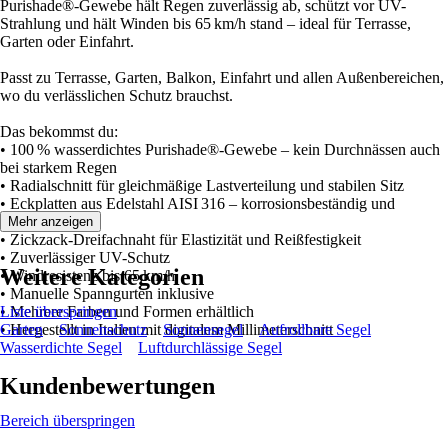
Purishade®-Gewebe hält Regen zuverlässig ab, schützt vor UV-
Strahlung und hält Winden bis 65 km/h stand – ideal für Terrasse,
Garten oder Einfahrt.
Passt zu Terrasse, Garten, Balkon, Einfahrt und allen Außenbereichen,
wo du verlässlichen Schutz brauchst.
Das bekommst du:
• 100 % wasserdichtes Purishade®-Gewebe – kein Durchnässen auch
bei starkem Regen
• Radialschnitt für gleichmäßige Lastverteilung und stabilen Sitz
• Eckplatten aus Edelstahl AISI 316 – korrosionsbeständig und
langlebig
Mehr anzeigen
• Zickzack-Dreifachnaht für Elastizität und Reißfestigkeit
• Zuverlässiger UV-Schutz
Weitere Kategorien
• Windresistenz bis 65 km/h
• Manuelle Spanngurten inklusive
• Mehrere Farben und Formen erhältlich
Liste überspringen
• Hergestellt in Italien mit digitalem Millimeterschnitt
Garten
Sonnenschutz
Sonnensegel
Aufrollbare Segel
Wasserdichte Segel
Luftdurchlässige Segel
Kundenbewertungen
Bereich überspringen