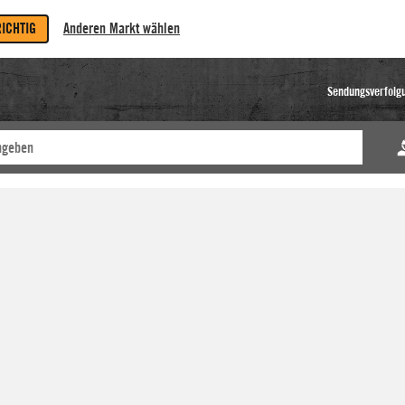
RICHTIG
Anderen Markt wählen
Sendungsverfolg