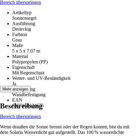
Bereich überspringen
Artikeltyp
Sonnensegel
Ausführung
Dreieckig
Farbton
Grau
Maße
5 x 5 x 7.07 m
Material
Polypropylen (PP)
Eigenschaft
Mit Regenschutz
Wetter- und UV-Beständigkeit
Ja
Befestigung
Mehr anzeigen
Wandbefestigung
EAN
Beschreibung
8057168124675
Bereich überspringen
Wenn draußen die Sonne brennt oder der Regen kommt, bist du mit
dem Solaria Wasserdicht gut aufgestellt. Das 100 % wasserdichte