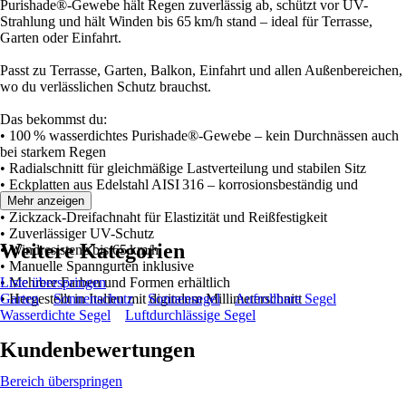
Purishade®-Gewebe hält Regen zuverlässig ab, schützt vor UV-
Strahlung und hält Winden bis 65 km/h stand – ideal für Terrasse,
Garten oder Einfahrt.
Passt zu Terrasse, Garten, Balkon, Einfahrt und allen Außenbereichen,
wo du verlässlichen Schutz brauchst.
Das bekommst du:
• 100 % wasserdichtes Purishade®-Gewebe – kein Durchnässen auch
bei starkem Regen
• Radialschnitt für gleichmäßige Lastverteilung und stabilen Sitz
• Eckplatten aus Edelstahl AISI 316 – korrosionsbeständig und
langlebig
Mehr anzeigen
• Zickzack-Dreifachnaht für Elastizität und Reißfestigkeit
• Zuverlässiger UV-Schutz
Weitere Kategorien
• Windresistenz bis 65 km/h
• Manuelle Spanngurten inklusive
• Mehrere Farben und Formen erhältlich
Liste überspringen
• Hergestellt in Italien mit digitalem Millimeterschnitt
Garten
Sonnenschutz
Sonnensegel
Aufrollbare Segel
Wasserdichte Segel
Luftdurchlässige Segel
Kundenbewertungen
Bereich überspringen