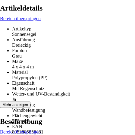
Artikeldetails
Bereich überspringen
Artikeltyp
Sonnensegel
Ausführung
Dreieckig
Farbton
Grau
Maße
4 x 4 x 4 m
Material
Polypropylen (PP)
Eigenschaft
Mit Regenschutz
Wetter- und UV-Beständigkeit
Ja
Befestigung
Mehr anzeigen
Wandbefestigung
Flächengewicht
Beschreibung
270 g/m²
EAN
Bereich überspringen
8053685855481