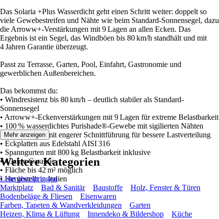
Das Solaria +Plus Wasserdicht geht einen Schritt weiter: doppelt so
viele Gewebestreifen und Nähte wie beim Standard-Sonnensegel, dazu
die Arroww+-Verstärkungen mit 9 Lagen an allen Ecken. Das
Ergebnis ist ein Segel, das Windböen bis 80 km/h standhält und mit
4 Jahren Garantie überzeugt.
Passt zu Terrasse, Garten, Pool, Einfahrt, Gastronomie und
gewerblichen Außenbereichen.
Das bekommst du:
• Windresistenz bis 80 km/h – deutlich stabiler als Standard-
Sonnensegel
• Arroww+-Eckenverstärkungen mit 9 Lagen für extreme Belastbarkeit
• 100 % wasserdichtes Purishade®-Gewebe mit sigilierten Nähten
• Radialschnitt mit engerer Schnittführung für bessere Lastverteilung
Mehr anzeigen
• Eckplatten aus Edelstahl AISI 316
• Spanngurten mit 800 kg Belastbarkeit inklusive
Weitere Kategorien
• 4 Jahre Garantie
• Fläche bis 42 m² möglich
• Hergestellt in Italien
Liste überspringen
Marktplatz
Bad & Sanitär
Baustoffe
Holz, Fenster & Türen
Bodenbeläge & Fliesen
Eisenwaren
Farben, Tapeten & Wandverkleidungen
Garten
Heizen, Klima & Lüftung
Innendeko & Bildershop
Küche