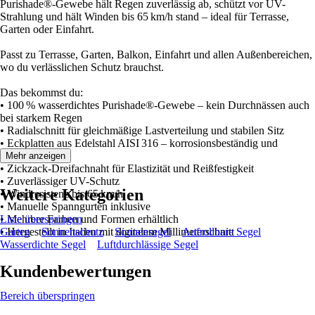
Purishade®-Gewebe hält Regen zuverlässig ab, schützt vor UV-
Strahlung und hält Winden bis 65 km/h stand – ideal für Terrasse,
Garten oder Einfahrt.
Passt zu Terrasse, Garten, Balkon, Einfahrt und allen Außenbereichen,
wo du verlässlichen Schutz brauchst.
Das bekommst du:
• 100 % wasserdichtes Purishade®-Gewebe – kein Durchnässen auch
bei starkem Regen
• Radialschnitt für gleichmäßige Lastverteilung und stabilen Sitz
• Eckplatten aus Edelstahl AISI 316 – korrosionsbeständig und
langlebig
Mehr anzeigen
• Zickzack-Dreifachnaht für Elastizität und Reißfestigkeit
• Zuverlässiger UV-Schutz
Weitere Kategorien
• Windresistenz bis 65 km/h
• Manuelle Spanngurten inklusive
• Mehrere Farben und Formen erhältlich
Liste überspringen
• Hergestellt in Italien mit digitalem Millimeterschnitt
Garten
Sonnenschutz
Sonnensegel
Aufrollbare Segel
Wasserdichte Segel
Luftdurchlässige Segel
Kundenbewertungen
Bereich überspringen