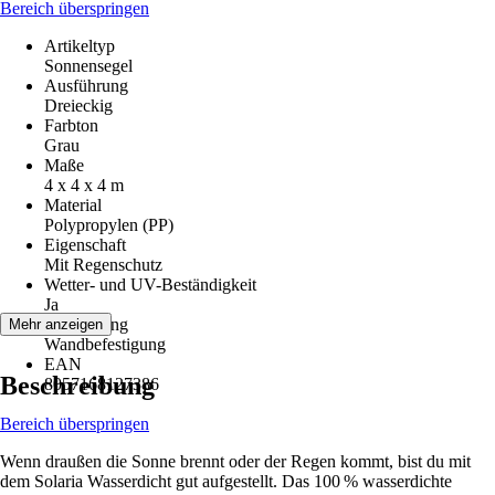
Bereich überspringen
Artikeltyp
Sonnensegel
Ausführung
Dreieckig
Farbton
Grau
Maße
4 x 4 x 4 m
Material
Polypropylen (PP)
Eigenschaft
Mit Regenschutz
Wetter- und UV-Beständigkeit
Ja
Befestigung
Mehr anzeigen
Wandbefestigung
EAN
Beschreibung
8057168127386
Bereich überspringen
Wenn draußen die Sonne brennt oder der Regen kommt, bist du mit
dem Solaria Wasserdicht gut aufgestellt. Das 100 % wasserdichte