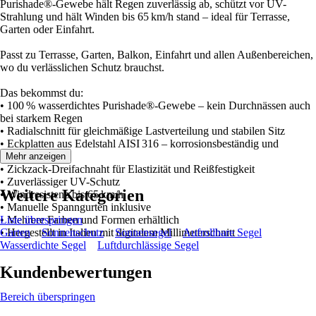
Purishade®-Gewebe hält Regen zuverlässig ab, schützt vor UV-
Strahlung und hält Winden bis 65 km/h stand – ideal für Terrasse,
Garten oder Einfahrt.
Passt zu Terrasse, Garten, Balkon, Einfahrt und allen Außenbereichen,
wo du verlässlichen Schutz brauchst.
Das bekommst du:
• 100 % wasserdichtes Purishade®-Gewebe – kein Durchnässen auch
bei starkem Regen
• Radialschnitt für gleichmäßige Lastverteilung und stabilen Sitz
• Eckplatten aus Edelstahl AISI 316 – korrosionsbeständig und
langlebig
Mehr anzeigen
• Zickzack-Dreifachnaht für Elastizität und Reißfestigkeit
• Zuverlässiger UV-Schutz
Weitere Kategorien
• Windresistenz bis 65 km/h
• Manuelle Spanngurten inklusive
• Mehrere Farben und Formen erhältlich
Liste überspringen
• Hergestellt in Italien mit digitalem Millimeterschnitt
Garten
Sonnenschutz
Sonnensegel
Aufrollbare Segel
Wasserdichte Segel
Luftdurchlässige Segel
Kundenbewertungen
Bereich überspringen