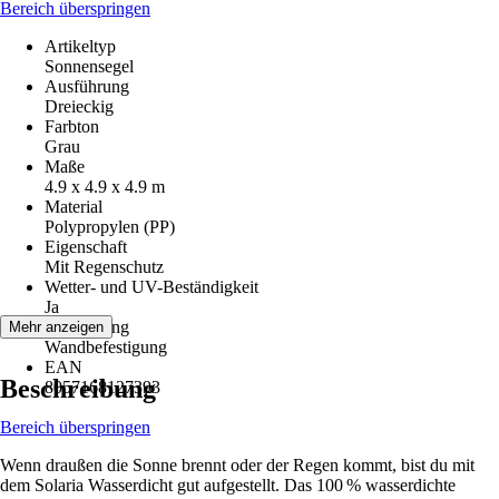
Bereich überspringen
Artikeltyp
Sonnensegel
Ausführung
Dreieckig
Farbton
Grau
Maße
4.9 x 4.9 x 4.9 m
Material
Polypropylen (PP)
Eigenschaft
Mit Regenschutz
Wetter- und UV-Beständigkeit
Ja
Befestigung
Mehr anzeigen
Wandbefestigung
EAN
Beschreibung
8057168127393
Bereich überspringen
Wenn draußen die Sonne brennt oder der Regen kommt, bist du mit
dem Solaria Wasserdicht gut aufgestellt. Das 100 % wasserdichte