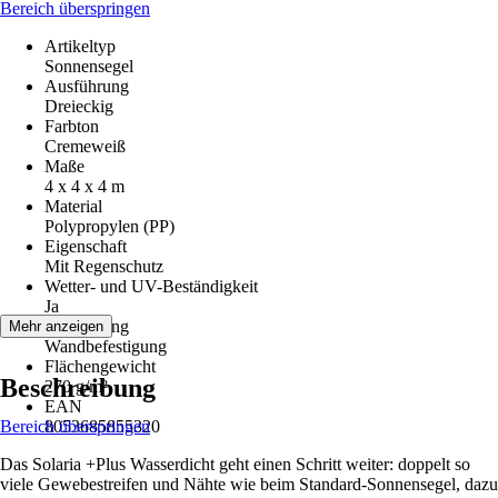
Bereich überspringen
Artikeltyp
Sonnensegel
Ausführung
Dreieckig
Farbton
Cremeweiß
Maße
4 x 4 x 4 m
Material
Polypropylen (PP)
Eigenschaft
Mit Regenschutz
Wetter- und UV-Beständigkeit
Ja
Befestigung
Mehr anzeigen
Wandbefestigung
Flächengewicht
Beschreibung
270 g/m²
EAN
Bereich überspringen
8053685855320
Das Solaria +Plus Wasserdicht geht einen Schritt weiter: doppelt so
viele Gewebestreifen und Nähte wie beim Standard-Sonnensegel, dazu