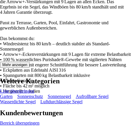
die Arroww+-Verstärkungen mit 9 Lagen an allen Ecken. Das
Ergebnis ist ein Segel, das Windböen bis 80 km/h standhält und mit
4 Jahren Garantie überzeugt.
Passt zu Terrasse, Garten, Pool, Einfahrt, Gastronomie und
gewerblichen Außenbereichen.
Das bekommst du:
• Windresistenz bis 80 km/h – deutlich stabiler als Standard-
Sonnensegel
• Arroww+-Eckenverstärkungen mit 9 Lagen für extreme Belastbarkeit
• 100 % wasserdichtes Purishade®-Gewebe mit sigilierten Nähten
• Radialschnitt mit engerer Schnittführung für bessere Lastverteilung
Mehr anzeigen
• Eckplatten aus Edelstahl AISI 316
• Spanngurten mit 800 kg Belastbarkeit inklusive
Weitere Kategorien
• 4 Jahre Garantie
• Fläche bis 42 m² möglich
• Hergestellt in Italien
Liste überspringen
Garten
Sonnenschutz
Sonnensegel
Aufrollbare Segel
Wasserdichte Segel
Luftdurchlässige Segel
Kundenbewertungen
Bereich überspringen