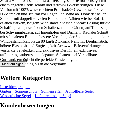
Solaria +Plus Wasserdicht ist das leistungsstärkste Sonnensegel mit
einem engeren Radialschnitt und Arroww+-Verstärkungen. Diese
Version mit 100% wasserdichtem Purishade®-Gewebe schützt vor
UV-Strahlen und schirmt vor Regen und Wind ab. Dank der neuen
Struktur mit doppelt so vielen Bahnen und Nähten wie bei Solaria hält
es auch starkem, böigem Wind stand. Sie ist die ideale Lösung für die
Schaffung von geschützten Schattenzonen in Gärten, auf Terrassen,
bei Schwimmbädern, auf Innenhöfen und Dächern. Radialer Schnitt
mit schmaleren Bahnen: bessere Verteilung der Spannung und höhere
Windbeständigkeit bis zu 80 km/h Zickzack-Naht mit Dreifachstich:
höhere Elastizität und Zugfestigkeit Arroww+ Eckverstärkungen:
verstärkte Segelecken und exklusives Design, ein exklusives,
raffiniertes, sauberes und elegantes Schattenspiel Verstellbares
Gurtband: ermöglicht die perfekte Einstellung der
Spannungsverteilung bis in die Segelmitte
Mehr anzeigen
Weitere Kategorien
Liste überspringen
Garten
Sonnenschutz
Sonnensegel
Aufrollbare Segel
Wasserdichte Segel
Luftdurchlässige Segel
Kundenbewertungen