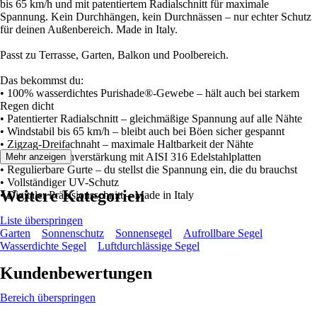
bis 65 km/h und mit patentiertem Radialschnitt für maximale
Spannung. Kein Durchhängen, kein Durchnässen – nur echter Schutz
für deinen Außenbereich. Made in Italy.
Passt zu Terrasse, Garten, Balkon und Poolbereich.
Das bekommst du:
• 100% wasserdichtes Purishade®-Gewebe – hält auch bei starkem
Regen dicht
• Patentierter Radialschnitt – gleichmäßige Spannung auf alle Nähte
• Windstabil bis 65 km/h – bleibt auch bei Böen sicher gespannt
• Zigzag-Dreifachnaht – maximale Haltbarkeit der Nähte
• 5-lagige Eckenverstärkung mit AISI 316 Edelstahlplatten
Mehr anzeigen
• Regulierbare Gurte – du stellst die Spannung ein, die du brauchst
• Vollständiger UV-Schutz
Weitere Kategorien
• Digitaler Präzisionsschnitt – Made in Italy
Liste überspringen
Garten
Sonnenschutz
Sonnensegel
Aufrollbare Segel
Wasserdichte Segel
Luftdurchlässige Segel
Kundenbewertungen
Bereich überspringen