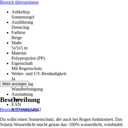
Bereich überspringen
Artikeltyp
Sonnensegel
Ausführung
Dreieckig
Farbton
Beige
Maße
5x5x5 m
Material
Polypropylen (PP)
Eigenschaft
Mit Regenschutz
Wetter- und UV-Beständigkeit
Ja
Befestigung
Mehr anzeigen
Wandbefestigung
Ausstattung
Beschreibung
Ösen
EAN
Bereich überspringen
8057168124842
Du willst einen Sonnenschutz, der auch bei Regen funktioniert. Das
Solaria Wasserdicht macht genau das: 100% wasserdicht, windstabil