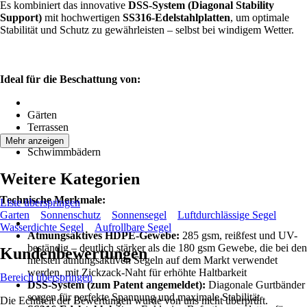
Es kombiniert das innovative
DSS-System (Diagonal Stability
Support)
mit hochwertigen
SS316-Edelstahlplatten
, um optimale
Stabilität und Schutz zu gewährleisten – selbst bei windigem Wetter.
Ideal für die Beschattung von:
Gärten
Terrassen
Balkonen
Mehr anzeigen
Schwimmbädern
Weitere Kategorien
Technische Merkmale:
Liste überspringen
Garten
Sonnenschutz
Sonnensegel
Luftdurchlässige Segel
Wasserdichte Segel
Aufrollbare Segel
Atmungsaktives HDPE-Gewebe:
285 gsm, reißfest und UV-
beständig – deutlich stärker als die 180 gsm Gewebe, die bei den
Kundenbewertungen
meisten atmungsaktiven Segeln auf dem Markt verwendet
werden, mit Zickzack-Naht für erhöhte Haltbarkeit
Bereich überspringen
DSS-System (zum Patent angemeldet):
Diagonale Gurtbänder
sorgen für perfekte Spannung und maximale Stabilität
Die Echtheit der Bewertungen wurde von uns nicht überprüft.