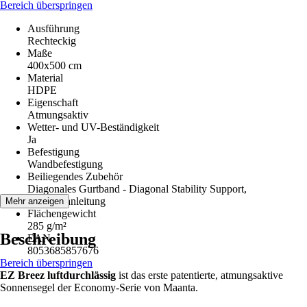
Bereich überspringen
Ausführung
Rechteckig
Maße
400x500 cm
Material
HDPE
Eigenschaft
Atmungsaktiv
Wetter- und UV-Beständigkeit
Ja
Befestigung
Wandbefestigung
Beiliegendes Zubehör
Diagonales Gurtband - Diagonal Stability Support,
Montageanleitung
Mehr anzeigen
Flächengewicht
285 g/m²
Beschreibung
EAN
8053685857676
Bereich überspringen
EZ Breez luftdurchlässig
ist das erste patentierte, atmungsaktive
Sonnensegel der Economy-Serie von Maanta.