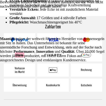
SS316-Edelstahlplatten:
Exklusive Befestigungsplatten für
Bewertungen können auch von Kunden stammen, die die Ware nicht
maximale Sicherheit und gleichmäßige Kraftverteilung
nachweislich genutzt oder gekauft haben.
Verstärkte Ecken:
Jede Ecke ist mit zusätzlichem Material
verstärkt
Große Auswahl:
17 Größen und 4 stilvolle Farben
Pflegeleicht:
Waschmaschinengeeignet bis 40°C
Zahlarten
Maanta
ist einer der weltweit führenden Hersteller von Sonnensegeln
mit Sitz in Italien. Das Unternehmen ist bekannt für seine
unermüdliche Forschung und Entwicklung, stets auf der Suche nach
höchster
Performance
,
Innovation
und
Qualität
. Über 10.000 Segel
werden jährlich produziert, mit einem klaren Fokus auf
ausgezeichnetes Design und erstklassigen Kundenservice.