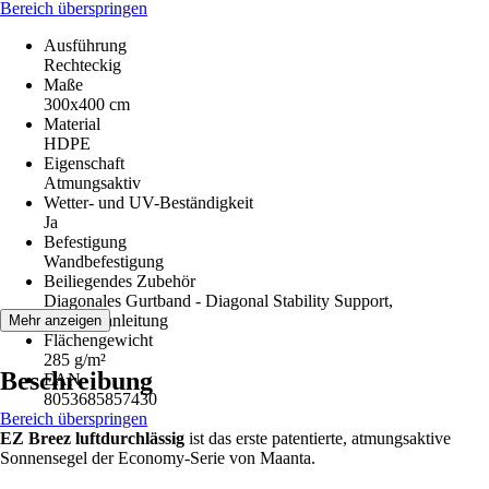
Bereich überspringen
Ausführung
Rechteckig
Maße
300x400 cm
Material
HDPE
Eigenschaft
Atmungsaktiv
Wetter- und UV-Beständigkeit
Ja
Befestigung
Wandbefestigung
Beiliegendes Zubehör
Diagonales Gurtband - Diagonal Stability Support,
Montageanleitung
Mehr anzeigen
Flächengewicht
285 g/m²
Beschreibung
EAN
8053685857430
Bereich überspringen
EZ Breez luftdurchlässig
ist das erste patentierte, atmungsaktive
Sonnensegel der Economy-Serie von Maanta.