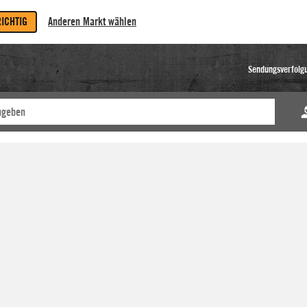
RICHTIG
Anderen Markt wählen
Sendungsverfolg