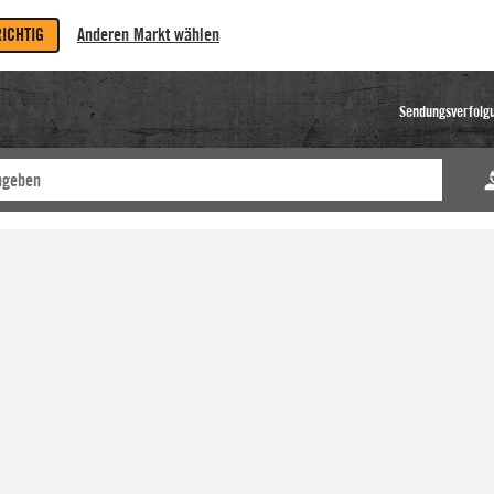
RICHTIG
Anderen Markt wählen
Sendungsverfolg