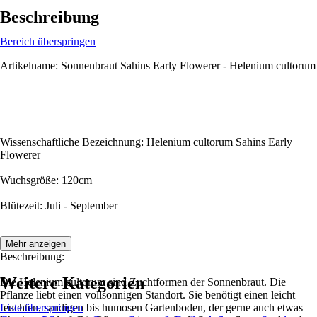
Beschreibung
Bereich überspringen
Artikelname: Sonnenbraut Sahins Early Flowerer - Helenium cultorum
Wissenschaftliche Bezeichnung: Helenium cultorum Sahins Early
Flowerer
Wuchsgröße: 120cm
Blütezeit: Juli - September
Mehr anzeigen
Beschreibung:
Weitere Kategorien
Die Helenium cultorum sind Zuchtformen der Sonnenbraut. Die
Pflanze liebt einen vollsonnigen Standort. Sie benötigt einen leicht
feuchten, sandigen bis humosen Gartenboden, der gerne auch etwas
Liste überspringen