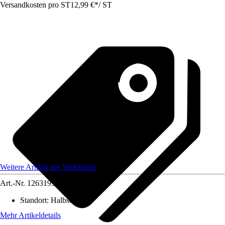
Versandkosten pro ST
12,99 €
*
/
ST
Weitere Artikel des Verkäufers
Art.-Nr.
12631997
Standort
:
Halbschatten
Mehr Artikeldetails