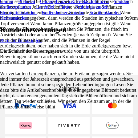
lehmig sein darf. Die Pflanze eignet sich als Schnittpflanze und auch
Garten
Pflanzen
Gartenpflanzen & Freilandpflanzen
Stauden
als Beetpflanze. Je 1 m² Bodenfläche werden bis zu 5 Pflanzen
Sommerstauden
Lavendel
Farne
Frühlingsstauden
benötigt. Die Sonnenbraut ist eine winterharte Gartenpflanze. Wenn
Steingartenstauden
Bodendecker Stauden
Schattenstauden
nicht anders angegeben, dann werden die Stauden im typischen 9x9cm
Herbststauden
Topf versendet.Wenn keine Pflanzengröße angegeben ist gilt: Wenn
Kundenbewertungen
Sie vor der Blütezeit bestellen, erhalten Sie Pflanzen, die frisch im
Austrieb sind oder austreiben werden (je nach Zeitpunkt). Wenn Sie
nach der Blütezeit kaufen, sind die Pflanzen in der Regel
Bereich überspringen
zurückgeschnitten, oder haben sich in die Erde zurückgezogen bzw.
Die Echtheit der Bewertungen wurde von uns nicht überprüft.
wurden als Zwiebel neu gesetzt.
Bewertungen können auch von Kunden stammen, die die Ware nicht
nachweislich genutzt oder gekauft haben.
Wir verkaufen Gartenpflanzen, die im Freiland gezogen werden. Sie
sind immer der Jahreszeit entsprechend ausgetrieben und gewachsen.
Jede Pflanze braucht seine speziellen Lebendbedingungen Lesen Sie
Zahlarten
dazu bitte die Artikelbeschreibung. Die angegebene Blütezeit bedeutet
nicht, das am ersten genannten Tag sich die Blüten öffnen und sich am
letzten Tag wieder schließen. Wir geben den Zeitraum an, in der die
Pflanze normalerweise blüht