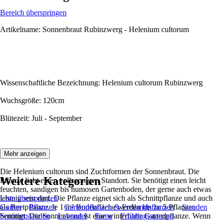
Bereich überspringen
Artikelname: Sonnenbraut Rubinzwerg - Helenium cultorum
Wissenschaftliche Bezeichnung: Helenium cultorum Rubinzwerg
Wuchsgröße: 120cm
Blütezeit: Juli - September
Beschreibung:
Mehr anzeigen
Die Helenium cultorum sind Zuchtformen der Sonnenbraut. Die
Weitere Kategorien
Pflanze liebt einen vollsonnigen Standort. Sie benötigt einen leicht
feuchten, sandigen bis humosen Gartenboden, der gerne auch etwas
lehmig sein darf. Die Pflanze eignet sich als Schnittpflanze und auch
Liste überspringen
als Beetpflanze. Je 1 m² Bodenfläche werden bis zu 5 Pflanzen
Garten
Pflanzen
Gartenpflanzen & Freilandpflanzen
Stauden
benötigt. Die Sonnenbraut ist eine winterharte Gartenpflanze. Wenn
Sommerstauden
Lavendel
Farne
Frühlingsstauden