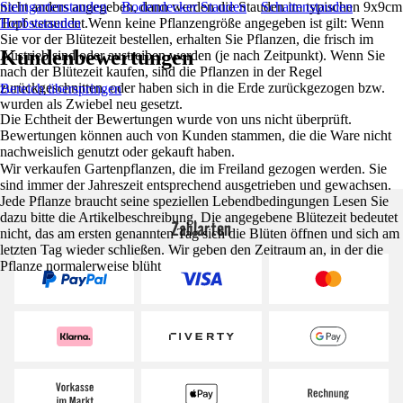
nicht anders angegeben, dann werden die Stauden im typischen 9x9cm
Steingartenstauden
Bodendecker Stauden
Schattenstauden
Topf versendet.Wenn keine Pflanzengröße angegeben ist gilt: Wenn
Herbststauden
Sie vor der Blütezeit bestellen, erhalten Sie Pflanzen, die frisch im
Kundenbewertungen
Austrieb sind oder austreiben werden (je nach Zeitpunkt). Wenn Sie
nach der Blütezeit kaufen, sind die Pflanzen in der Regel
zurückgeschnitten, oder haben sich in die Erde zurückgezogen bzw.
Bereich überspringen
wurden als Zwiebel neu gesetzt.
Die Echtheit der Bewertungen wurde von uns nicht überprüft.
Bewertungen können auch von Kunden stammen, die die Ware nicht
nachweislich genutzt oder gekauft haben.
Wir verkaufen Gartenpflanzen, die im Freiland gezogen werden. Sie
sind immer der Jahreszeit entsprechend ausgetrieben und gewachsen.
Jede Pflanze braucht seine speziellen Lebendbedingungen Lesen Sie
dazu bitte die Artikelbeschreibung. Die angegebene Blütezeit bedeutet
Zahlarten
nicht, das am ersten genannten Tag sich die Blüten öffnen und sich am
letzten Tag wieder schließen. Wir geben den Zeitraum an, in der die
Pflanze normalerweise blüht