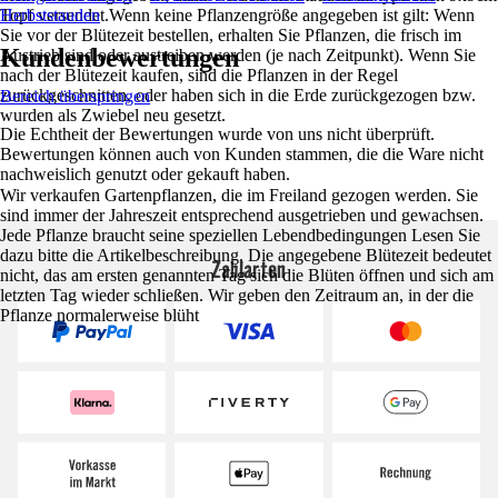
Topf versendet.Wenn keine Pflanzengröße angegeben ist gilt: Wenn
Herbststauden
Sie vor der Blütezeit bestellen, erhalten Sie Pflanzen, die frisch im
Kundenbewertungen
Austrieb sind oder austreiben werden (je nach Zeitpunkt). Wenn Sie
nach der Blütezeit kaufen, sind die Pflanzen in der Regel
zurückgeschnitten, oder haben sich in die Erde zurückgezogen bzw.
Bereich überspringen
wurden als Zwiebel neu gesetzt.
Die Echtheit der Bewertungen wurde von uns nicht überprüft.
Bewertungen können auch von Kunden stammen, die die Ware nicht
nachweislich genutzt oder gekauft haben.
Wir verkaufen Gartenpflanzen, die im Freiland gezogen werden. Sie
sind immer der Jahreszeit entsprechend ausgetrieben und gewachsen.
Jede Pflanze braucht seine speziellen Lebendbedingungen Lesen Sie
dazu bitte die Artikelbeschreibung. Die angegebene Blütezeit bedeutet
Zahlarten
nicht, das am ersten genannten Tag sich die Blüten öffnen und sich am
letzten Tag wieder schließen. Wir geben den Zeitraum an, in der die
Pflanze normalerweise blüht