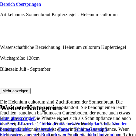
Bereich überspringen
Artikelname: Sonnenbraut Kupferziegel - Helenium cultorum
Wissenschaftliche Bezeichnung: Helenium cultorum Kupferziegel
Wuchsgröße: 120cm
Blütezeit: Juli - September
Beschreibung:
Mehr anzeigen
Die Helenium cultorum sind Zuchtformen der Sonnenbraut. Die
Weitere Kategorien
Pflanze liebt einen vollsonnigen Standort. Sie benötigt einen leicht
feuchten, sandigen bis humosen Gartenboden, der gerne auch etwas
lehmig sein darf. Die Pflanze eignet sich als Schnittpflanze und auch
Liste überspringen
als Beetpflanze. Je 1 m² Bodenfläche werden bis zu 5 Pflanzen
Garten
Pflanzen
Gartenpflanzen & Freilandpflanzen
Stauden
benötigt. Die Sonnenbraut ist eine winterharte Gartenpflanze. Wenn
Sommerstauden
Lavendel
Farne
Frühlingsstauden
nicht anders angegeben, dann werden die Stauden im typischen 9x9cm
Steingartenstauden
Bodendecker Stauden
Schattenstauden