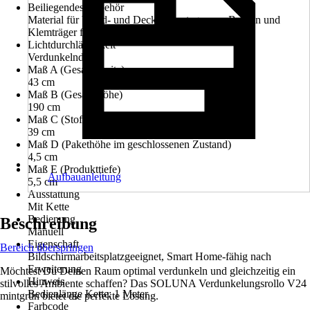
Beiliegendes Zubehör
Material für Wand- und Deckenmontage zum Bohren und
Klemträger für Montage zum Klemmen inklusive
Lichtdurchlässigkeit
Verdunkelnd
Maß A (Gesamtbreite)
43 cm
Maß B (Gesamthöhe)
190 cm
Maß C (Stoffbreite)
39 cm
Maß D (Pakethöhe im geschlossenen Zustand)
4,5 cm
Maß E (Produkttiefe)
Aufbauanleitung
5,5 cm
Ausstattung
Mit Kette
Bedienung
Beschreibung
Manuell
Eigenschaft
Bereich überspringen
Bildschirmarbeitsplatzgeeignet, Smart Home-fähig nach
Erweiterung
Möchtest Du Deinen Raum optimal verdunkeln und gleichzeitig ein
Hinweis
stilvolles Ambiente schaffen? Das SOLUNA Verdunkelungsrollo V24
Bedienlänge Kette: 1 Meter
mintgrün bietet die perfekte Lösung.
Farbcode