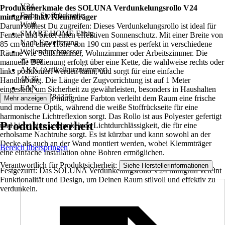
V24
Produktmerkmale des SOLUNA Verdunkelungsrollo V24
Farbe Stoffrückseite
mintgrün inkl. Klemmträger
Weiß
Darum solltest Du zugreifen: Dieses Verdunkelungsrollo ist ideal für
SMART HOME Fähig
Fenster und bietet einen effektiven Sonnenschutz. Mit einer Breite von
Nach Erweiterung
85 cm und einer Höhe von 190 cm passt es perfekt in verschiedene
Wellendurchmesser
Räume wie Schlafzimmer, Wohnzimmer oder Arbeitszimmer. Die
25 mm
manuelle Bedienung erfolgt über eine Kette, die wahlweise rechts oder
AKN (Artikelkurznummer)
links positioniert werden kann, und sorgt für eine einfache
4N36
Handhabung. Die Länge der Zugvorrichtung ist auf 1 Meter
EAN
eingestellt, um Sicherheit zu gewährleisten, besonders in Haushalten
4306516784356
mit Kindern. Der mintgrüne Farbton verleiht dem Raum eine frische
Mehr anzeigen
und moderne Optik, während die weiße Stoffrückseite für eine
harmonische Lichtreflexion sorgt. Das Rollo ist aus Polyester gefertigt
Produktsicherheit
und bietet eine verdunkelnde Lichtdurchlässigkeit, die für eine
erholsame Nachtruhe sorgt. Es ist kürzbar und kann sowohl an der
Decke als auch an der Wand montiert werden, wobei Klemmträger
Bereich überspringen
eine einfache Installation ohne Bohren ermöglichen.
Verantwortlich für Produktsicherheit:
.
Siehe Herstellerinformationen
Festgezurrt: Das SOLUNA Verdunkelungsrollo V24 mintgrün vereint
Funktionalität und Design, um Deinen Raum stilvoll und effektiv zu
verdunkeln.