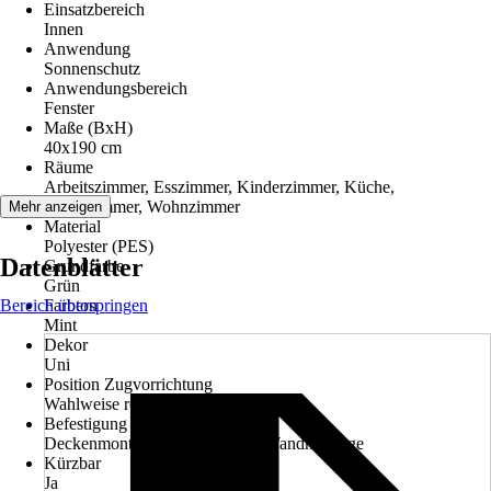
Einsatzbereich
Innen
Anwendung
Sonnenschutz
Anwendungsbereich
Fenster
Maße (BxH)
40x190 cm
Räume
Arbeitszimmer, Esszimmer, Kinderzimmer, Küche,
Schlafzimmer, Wohnzimmer
Mehr anzeigen
Material
Polyester (PES)
Datenblätter
Grundfarbe
Grün
Bereich überspringen
Farbton
Mint
Dekor
Uni
Position Zugvorrichtung
Wahlweise rechts oder links
Befestigung
Deckenmontage, Klemmträger, Wandmontage
Kürzbar
Ja