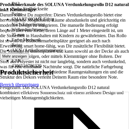
D12
Produktmerkmale des SOLUNA Verdunkelungsrollo D12 natural
Farbe Stoffrückseite
inkl. Klemmträger
Beige
Darum solltest Du zugreifen: Dieses Verdunkelungsrollo bietet eine
SMART HOME Fähig
hervorragende Möglichkeit, Räume abzudunkeln und gleichzeitig ein
Nach Erweiterung
modernes Design zu integrieren. Die manuelle Bedienung erfolgt
Wellendurchmesser
bequem über eine Kette, deren Länge auf 1 Meter eingestellt ist, um
25 mm
die Sicherheit in Haushalten mit Kindern zu gewährleisten. Das Rollo
Farbe Mechanik
ist sowohl für Bildschirmarbeitsplätze geeignet als auch nach
Beige
Erweiterung smart home-fähig, was Dir zusätzliche Flexibilität bietet.
AKN (Artikelkurznummer)
Die Montage ist unkompliziert und kann sowohl an der Decke als auch
PFA1
an der Wand erfolgen, oder mittels Klemmträger ohne Bohren. Der
Mehr anzeigen
EAN
Stoff aus Polyester ist nicht nur langlebig, sondern auch verdunkelnd,
4306516786329
was für eine erholsame Nachtruhe sorgt. Die natürliche Farbgebung
Produktsicherheit
fügt sich harmonisch in verschiedene Raumgestaltungen ein und die
Struktur des Dekors verleiht Deinem Raum eine besondere Note.
Bereich überspringen
Festgezurrt: Das SOLUNA Verdunkelungsrollo D12 natural
kombiniert effektiven Sonnenschutz mit einem zeitlosen Design und
vielseitigen Montagemöglichkeiten.