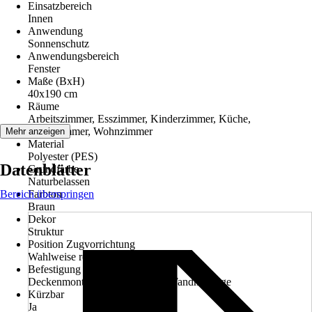
Einsatzbereich
Innen
Anwendung
Sonnenschutz
Anwendungsbereich
Fenster
Maße (BxH)
40x190 cm
Räume
Arbeitszimmer, Esszimmer, Kinderzimmer, Küche,
Schlafzimmer, Wohnzimmer
Mehr anzeigen
Material
Polyester (PES)
Datenblätter
Grundfarbe
Naturbelassen
Bereich überspringen
Farbton
Braun
Dekor
Struktur
Position Zugvorrichtung
Wahlweise rechts oder links
Befestigung
Deckenmontage, Klemmträger, Wandmontage
Kürzbar
Ja