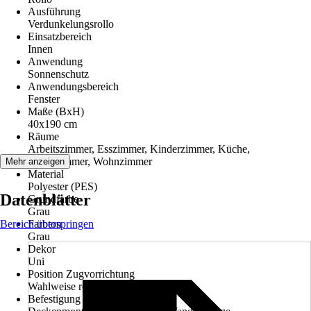
Ausführung
Verdunkelungsrollo
Einsatzbereich
Innen
Anwendung
Sonnenschutz
Anwendungsbereich
Fenster
Maße (BxH)
40x190 cm
Räume
Arbeitszimmer, Esszimmer, Kinderzimmer, Küche,
Schlafzimmer, Wohnzimmer
Mehr anzeigen
Material
Polyester (PES)
Datenblätter
Grundfarbe
Grau
Bereich überspringen
Farbton
Grau
Dekor
Uni
Position Zugvorrichtung
Wahlweise rechts oder links
Befestigung