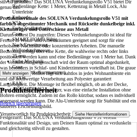
Hinweis
stilvoll gestalten? Das SOLUNA Verdunkelungsrollo V51 bietet Dir
Bedienlänge Kette: 1 Meter, Kettenzug in Metall Lock, Alu
genau das.
Unterleiste
Farbcode
Produktmerkmale des SOLUNA Verdunkelungsrollo V51 mit
V51
farblich abgestimmter Mechanik und Rückseite dunkelbeige inkl.
Farbe Stoffrückseite
Klemmträger und Unterschiene aus Metall
Grau
Darum solltest Du zugreifen: Dieses Verdunkelungsrollo ist ideal für
SMART HOME Fähig
Fenster in Wohn- und Arbeitsräumen geeignet und sorgt für eine
Nach Erweiterung
erholsame Nachtruhe oder konzentriertes Arbeiten. Die manuelle
Wellendurchmesser
Bedienung erfolgt über eine Kette, die wahlweise rechts oder links
25 mm
positioniert werden kann und eine Bedienlänge von 1 Meter hat. Dank
Farbe Mechanik
der Verdunkelungseigenschaft wird der Raum optimal abgedunkelt,
Grau
was besonders in Schlaf- und Kinderzimmern vorteilhaft ist. Die graue
AKN (Artikelkurznummer)
Farbgebung des Rollos fügt sich nahtlos in jedes Wohnambiente ein
Mehr anzeigen
Y3XH
und die hochwertige Verarbeitung aus Polyester garantiert
EAN
Langlebigkeit. Die Montage ist flexibel möglich, ob an der Decke,
Produktsicherheit
4306516784462
Wand oder mittels Klemmträger, was eine einfache Installation ohne
Bohren ermöglicht. Zudem ist das Rollo kürzbar, sodass es individuell
angepasst werden kann. Die Alu-Unterleiste sorgt für Stabilität und ein
Bereich überspringen
sauberes Erscheinungsbild.
Verantwortlich für Produktsicherheit:
.
Siehe Herstellerinformationen
Festgezurrt: Das SOLUNA Verdunkelungsrollo V51 vereint
Funktionalität und Design, um Deinen Raum optimal zu verdunkeln
und gleichzeitig stilvoll zu gestalten.