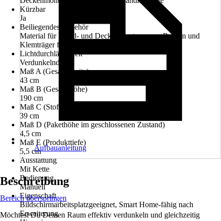
Deckenmontage, Klemmträger, Wandmontage
Kürzbar
Ja
Beiliegendes Zubehör
Material für Wand- und Deckenmontage zum Bohren und
Klemträger für Montage zum Klemmen inklusive
Lichtdurchlässigkeit
Verdunkelnd
Maß A (Gesamtbreite)
43 cm
Maß B (Gesamthöhe)
190 cm
Maß C (Stoffbreite)
39 cm
Maß D (Pakethöhe im geschlossenen Zustand)
4,5 cm
Maß E (Produkttiefe)
Aufbauanleitung
5,5 cm
Ausstattung
Mit Kette
Bedienung
Beschreibung
Manuell
Eigenschaft
Bereich überspringen
Bildschirmarbeitsplatzgeeignet, Smart Home-fähig nach
Erweiterung
Möchtest Du Deinen Raum effektiv verdunkeln und gleichzeitig