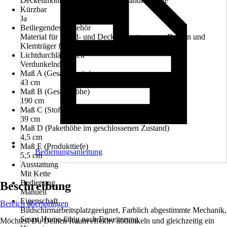
Deckenmontage, Klemmträger, Wandmontage
Kürzbar
Ja
Beiliegendes Zubehör
Material für Wand- und Deckenmontage zum Bohren und
Klemträger für Montage zum Klemmen inklusive
Lichtdurchlässigkeit
Verdunkelnd
Maß A (Gesamtbreite)
43 cm
Maß B (Gesamthöhe)
190 cm
Maß C (Stoffbreite)
39 cm
Maß D (Pakethöhe im geschlossenen Zustand)
4,5 cm
Maß E (Produkttiefe)
Bedienungsanleitung
5,5 cm
Ausstattung
Mit Kette
Bedienung
Beschreibung
Manuell
Eigenschaft
Bereich überspringen
Bildschirmarbeitsplatzgeeignet, Farblich abgestimmte Mechanik,
Smart Home-fähig nach Erweiterung
Möchtest Du Deinen Raum effektiv abdunkeln und gleichzeitig ein