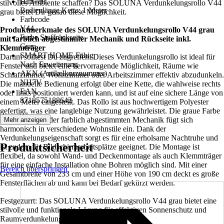
Hinweis
stilvolles Ambiente schaffen? Das SOLUNA Verdunkelungsrollo V44
Bedienlänge Kette: 1 Meter
grau bietet Dir genau diese Möglichkeit.
Farbcode
V44
Produktmerkmale des SOLUNA Verdunkelungsrollo V44 grau
Farbe Stoffrückseite
mit farblich abgestimmter Mechanik und Rückseite inkl.
Grau
Klemmträger
SMART HOME Fähig
Darum solltest Du zugreifen: Dieses Verdunkelungsrollo ist ideal für
Nach Erweiterung
Fenster und bietet eine hervorragende Möglichkeit, Räume wie
AKN (Artikelkurznummer)
Schlafzimmer, Wohnzimmer oder Arbeitszimmer effektiv abzudunkeln.
NH7V
Die manuelle Bedienung erfolgt über eine Kette, die wahlweise rechts
EAN
oder links positioniert werden kann, und ist auf eine sichere Länge von
8718575188642
einem Meter eingestellt. Das Rollo ist aus hochwertigem Polyester
gefertigt, was eine langlebige Nutzung gewährleistet. Die graue Farbe
des Rollos und der farblich abgestimmten Mechanik fügt sich
Mehr anzeigen
harmonisch in verschiedene Wohnstile ein. Dank der
Verdunkelungseigenschaft sorgt es für eine erholsame Nachtruhe und
Produktsicherheit
ist zudem für Bildschirmarbeitsplätze geeignet. Die Montage ist
flexibel, da sowohl Wand- und Deckenmontage als auch Klemmträger
für eine einfache Installation ohne Bohren möglich sind. Mit einer
Bereich überspringen
Gesamtbreite von 233 cm und einer Höhe von 190 cm deckt es große
Fensterflächen ab und kann bei Bedarf gekürzt werden.
Festgezurrt: Das SOLUNA Verdunkelungsrollo V44 grau bietet eine
stilvolle und funktionale Lösung für effektiven Sonnenschutz und
Raumverdunkelung.