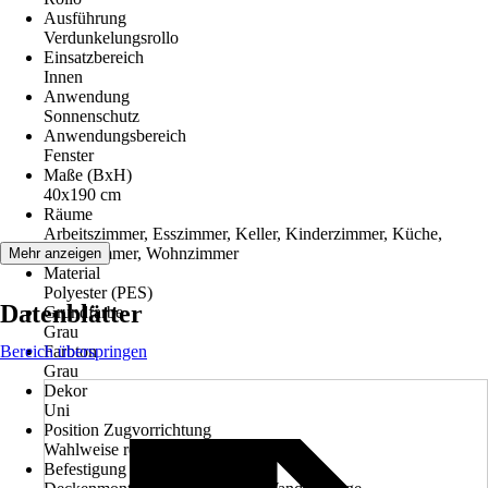
Ausführung
Verdunkelungsrollo
Einsatzbereich
Innen
Anwendung
Sonnenschutz
Anwendungsbereich
Fenster
Maße (BxH)
40x190 cm
Räume
Arbeitszimmer, Esszimmer, Keller, Kinderzimmer, Küche,
Schlafzimmer, Wohnzimmer
Mehr anzeigen
Material
Polyester (PES)
Datenblätter
Grundfarbe
Grau
Bereich überspringen
Farbton
Grau
Dekor
Uni
Position Zugvorrichtung
Wahlweise rechts oder links
Befestigung