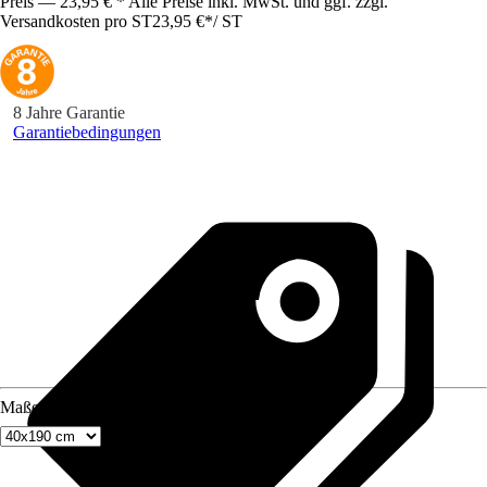
Preis — 23,95 € * Alle Preise inkl. MwSt. und ggf. zzgl.
Versandkosten pro ST
23,95 €
*
/
ST
8 Jahre Garantie
Garantiebedingungen
Maße (BxH)