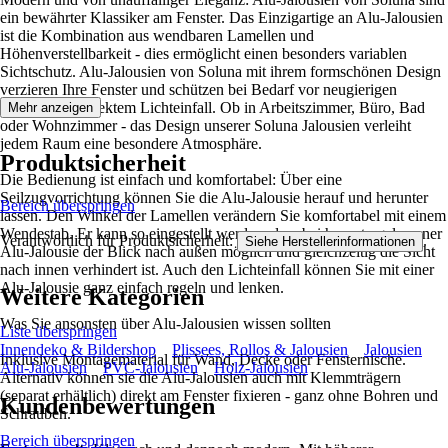
ein bewährter Klassiker am Fenster. Das Einzigartige an Alu-Jalousien
ist die Kombination aus wendbaren Lamellen und
Höhenverstellbarkeit - dies ermöglicht einen besonders variablen
Sichtschutz. Alu-Jalousien von Soluna mit ihrem formschönen Design
verzieren Ihre Fenster und schützen bei Bedarf vor neugierigen
Blicken und direktem Lichteinfall. Ob in Arbeitszimmer, Büro, Bad
Mehr anzeigen
oder Wohnzimmer - das Design unserer Soluna Jalousien verleiht
jedem Raum eine besondere Atmosphäre.
Produktsicherheit
Die Bedienung ist einfach und komfortabel: Über eine
Seilzugvorrichtung können Sie die Alu-Jalousie herauf und herunter
Bereich überspringen
lassen. Den Winkel der Lamellen verändern Sie komfortabel mit einem
Wendestab. Er kann so eingestellt werden, dass bei heruntergelassener
Verantwortlich für Produktsicherheit:
.
Siehe Herstellerinformationen
Alu-Jalousie der Blick nach außen möglich und gleichzeitig die Sicht
nach innen verhindert ist. Auch den Lichteinfall können Sie mit einer
Alu-Jalousie ganz einfach regeln und lenken.
Weitere Kategorien
Was Sie ansonsten über Alu-Jalousien wissen sollten
Liste überspringen
Innendeko & Bildershop
Plissees, Rollos & Jalousien
Jalousien
Inklusive Montagematerial für Wand, Decke oder Fensternische.
Alu-Jalousien
PVC-Jalousien
Holz-Jalousien
Alternativ können sie die Alu-Jalousien auch mit Klemmträgern
(separat erhältlich) direkt am Fenster fixieren - ganz ohne Bohren und
Kundenbewertungen
Schrauben.
Bereich überspringen