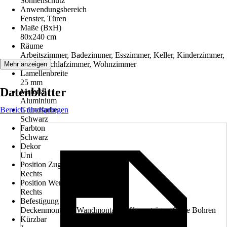
Sonnenschutz
Anwendungsbereich
Fenster, Türen
Maße (BxH)
80x240 cm
Räume
Arbeitszimmer, Badezimmer, Esszimmer, Keller, Kinderzimmer,
Küche, Schlafzimmer, Wohnzimmer
Mehr anzeigen
Lamellenbreite
25 mm
Datenblätter
Material
Aluminium
Bereich überspringen
Grundfarbe
Schwarz
Farbton
Schwarz
Dekor
Uni
Position Zugvorrichtung
Rechts
Position Wendestab
Rechts
Befestigung
Deckenmontage, Wandmontage, Klemmträger, Ohne Bohren
Kürzbar