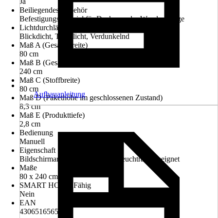
Ja
Beiliegendes Zubehör
Befestigungsmaterial für Decken- oder Wandmontage
Lichtdurchlässigkeit
Blickdicht, Tageslicht, Verdunkelnd
Maß A (Gesamtbreite)
80 cm
Maß B (Gesamthöhe)
240 cm
Maß C (Stoffbreite)
80 cm
Aufbauanleitung
Maß D (Pakethöhe im geschlossenen Zustand)
8,3 cm
Maß E (Produkttiefe)
2,8 cm
Bedienung
Manuell
Eigenschaft
Bildschirmarbeitsplatzgeeignet, Feuchtraumgeeignet
Maße
80 x 240 cm
SMART HOME Fähig
Nein
EAN
4306516565221